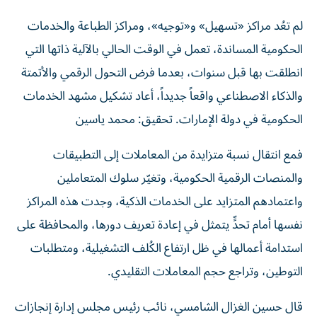
لم تعُد مراكز «تسهيل» و«توجيه»، ومراكز الطباعة والخدمات
الحكومية المساندة، تعمل في الوقت الحالي بالآلية ذاتها التي
انطلقت بها قبل سنوات، بعدما فرض التحول الرقمي والأتمتة
والذكاء الاصطناعي واقعاً جديداً، أعاد تشكيل مشهد الخدمات
الحكومية في دولة الإمارات. تحقيق: محمد ياسين
فمع انتقال نسبة متزايدة من المعاملات إلى التطبيقات
والمنصات الرقمية الحكومية، وتغيّر سلوك المتعاملين
واعتمادهم المتزايد على الخدمات الذكية، وجدت هذه المراكز
نفسها أمام تحدٍّ يتمثل في إعادة تعريف دورها، والمحافظة على
استدامة أعمالها في ظل ارتفاع الكُلف التشغيلية، ومتطلبات
التوطين، وتراجع حجم المعاملات التقليدي.
قال حسين الغزال الشامسي، نائب رئيس مجلس إدارة إنجازات
للمعاملات الحكومية، إن التحول الرقمي لم يكن مفاجئاً للمراكز