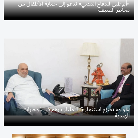
«أبوظبي للدفاع المدني» تدعو إلى حماية الأطفال من
مخاطر الصيف
«لولو» تعتزم استثمار 1.5 مليار درهم في غوجارات
الهندية