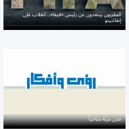
المقربون يبتعدون عن رئيس «فيفا».. انقلاب على
إنفانتينو
مدن مرنة مناخياً