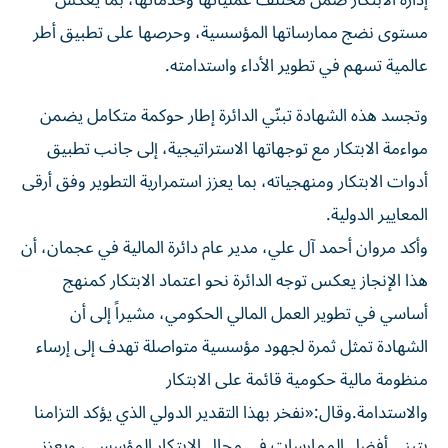
إدارة الابتكار ضمن مختلف عملياتها وخدماتها، بما يعكس
مستوى نضج ممارساتها المؤسسية، وحرصها على تطبيق أطر
عالمية تسهم في تطوير الأداء واستدامته.
وتجسد هذه الشهادة تبنّي الدائرة إطار حوكمة متكامل يضمن
مواءمة الابتكار مع توجهاتها الاستراتيجية، إلى جانب تطبيق
أدوات الابتكار ومنهجياته، بما يعزز استمرارية التطوير وفق أرقى
المعايير الدولية.
وأكد مروان أحمد آل علي، مدير عام دائرة المالية في عجمان، أن
هذا الإنجاز يعكس توجه الدائرة نحو اعتماد الابتكار كمنهج
أساسي في تطوير العمل المالي الحكومي، مشيراً إلى أن
الشهادة تمثل ثمرة لجهود مؤسسية متواصلة تهدف إلى إرساء
منظومة مالية حكومية قائمة على الابتكار
والاستدامة.وقال:«نفخر بهذا التقدير الدولي الذي يؤكد التزامنا
بتبني أفضل الممارسات في مجال الابتكار المؤسسي، ويعزز