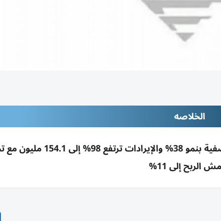
الخلاصه
«دريك آند سكل» تحقق 9 ملايين درهم أرباحاً نصفية بنمو 38% والإيرادات تر
ش الربح إلى 11%