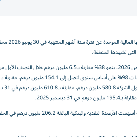
أعلنت شركة «دريك آند سكل إنترناشيونال»، الجمع
 التي تشهدها المنطقة.
وبلغ صافي أرباح الشركة 9 ملايين درهم خلال النصف الأول من 2026، بنمو 38% مقارنة بـ6.5 مليون درهم خلال الن
2025، ب
مليون درهم خلال الفترة ذاتها من
وحافظت المجموعة على مركز مالي متين خلال الفترة، حيث أسهمت الأرصدة النقدية والبنكية البالغة