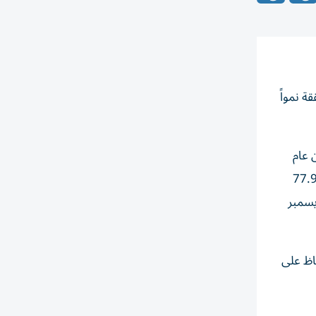
ة، نتائجها المالية الموحدة عن فترة ستة أشهر المنتهية في 30 يونيو 2026 محققة نمواً
صف الأول من عام
زيادة بلغت 38% على أساس سنوي، وقفزت الإيرادات 98% على أساس سنوي لتصل إلى 154.1 مليون درهم، مقارنة بـ77.9
 2025. وسجل إجمالي أصول الشركة 580.8 مليون درهم، مقارنة بـ610.8 مليون درهم في 31 ديسمبر
 206.2 مليون درهم في الحفاظ على