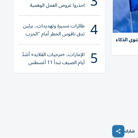
3
احذروا عروض العمل الوهمية
وتحققوا عبر «الباركود»
4
طائرات مسيرة وتهديدات.. برلين
تدق ناقوس الخطر أمام "الحرب
توى الذكاء
الهجينة"
5
الإمارات.. «مرخيات القلايد» أشدّ
أيام الصيف تبدأ 11 أغسطس
شارك