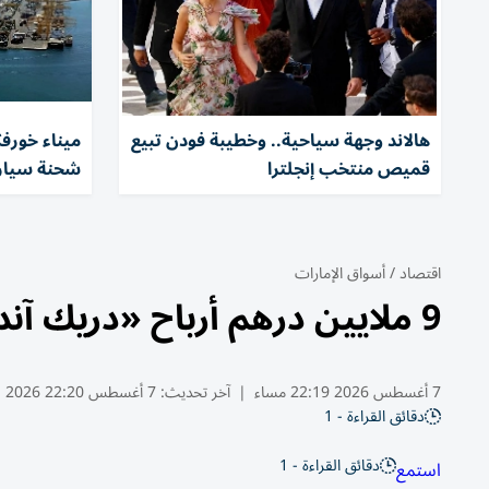
هالاند وجهة سياحية.. وخطيبة فودن تبيع
ميناء خورفك
قميص منتخب إنجلترا
شحنة سيار
اقتصاد
/
أسواق الإمارات
9 ملايين درهم أرباح «دريك آند سكل» النصفية بنمو 38%
7 أغسطس 2026 22:19 مساء
|
آخر تحديث:
7 أغسطس 22:20 2026
دقائق القراءة - 1
دقائق القراءة - 1
استمع