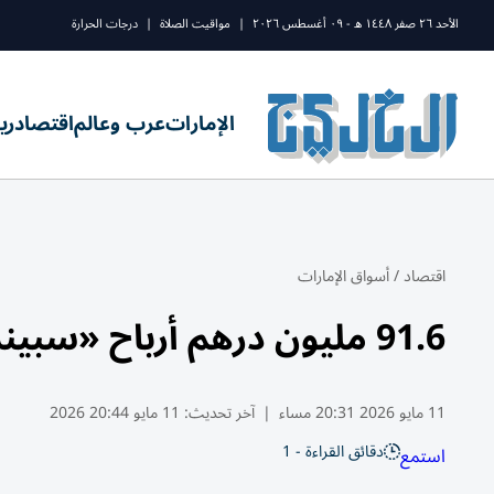
الأحد ٢٦ صفر ١٤٤٨ ه - ٠٩ أغسطس ٢٠٢٦
|
مواقيت الصلاة
|
درجات الحرارة
الإمارات
عرب وعالم
اقتصاد
ري
اقتصاد
/
أسواق الإمارات
91.6 مليون درهم أرباح «سبينس» الربعية بنمو 3%
11 مايو 2026 20:31 مساء
|
آخر تحديث:
11 مايو 20:44 2026
دقائق القراءة - 1
استمع