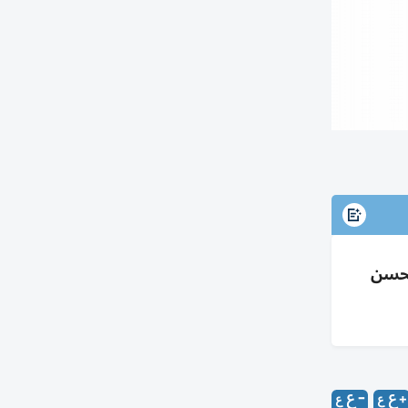
تفع 98% إلى 154.1 مليون مع تحسن