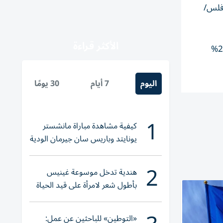
ائدة إلى المساهمين لشركة سبينس 1961 هولدينج بي إل سي، بنسبة 3% لتصل إلى 91.6 مليون درهم (2.54 فلس/
الأكثر قراءة
وارتفعت الإيرادات بنسبة 12% لتصل إلى 1.014 مليار درهم مقارنة بالربع الأول 2025، كما تراجع صافي تكاليف التمويل بنسبة 29%
اليوم
7 أيام
30 يومًا
1
كيفية مشاهدة مباراة مانشستر
يونايتد وباريس سان جيرمان الودية
والقنوات الناقلة
2
هندية تدخل موسوعة غينيس
بأطول شعر لامرأة على قيد الحياة
«التوطين» للباحثين عن عمل: