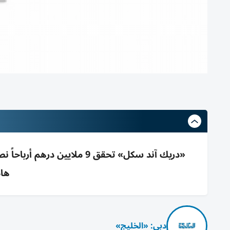
هام
دبي: «الخليج»