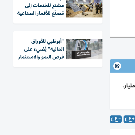
مشترٍ للخدمات إلى
مُصنّع للأقمار الصناعية
"أبوظبي للأوراق
المالية" يُضيء على
فرص النمو والاستثمار
س Q1 2026 ترتفع 3% إلى 91.6 مليون درهم (2.54 فلس/سهم)، والإيرادات تنمو 12% إلى 1.014 مليار،