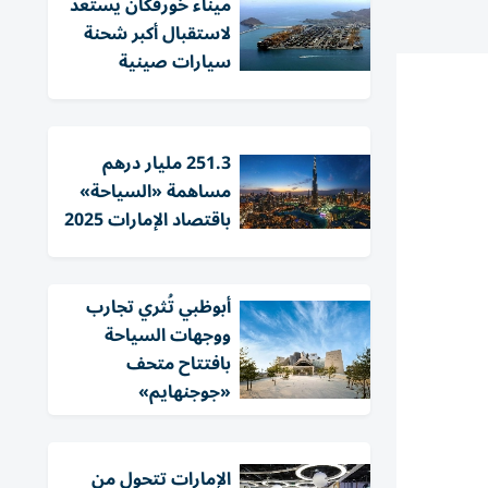
ميناء خورفكان يستعد
لاستقبال أكبر شحنة
سيارات صينية
251.3 مليار درهم
مساهمة «السياحة»
باقتصاد الإمارات 2025
أبوظبي تُثري تجارب
ووجهات السياحة
بافتتاح متحف
«جوجنهايم»
الإمارات تتحول من