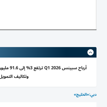
وتكاليف التمويل تهبط 29% إلى .1
دبي:«الخليج»