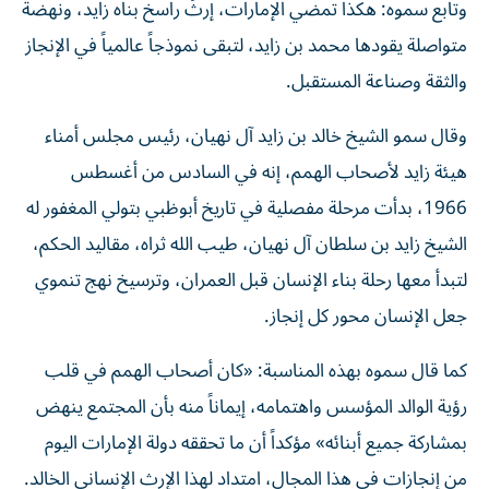
وتابع سموه: هكذا تمضي الإمارات، إرثٌ راسخ بناه زايد، ونهضةٌ
متواصلة يقودها محمد بن زايد، لتبقى نموذجاً عالمياً في الإنجاز
والثقة وصناعة المستقبل.
وقال سمو الشيخ خالد بن زايد آل نهيان، رئيس مجلس أمناء
هيئة زايد لأصحاب الهمم، إنه في السادس من أغسطس
1966، بدأت مرحلة مفصلية في تاريخ أبوظبي بتولي المغفور له
الشيخ زايد بن سلطان آل نهيان، طيب الله ثراه، مقاليد الحكم،
لتبدأ معها رحلة بناء الإنسان قبل العمران، وترسيخ نهج تنموي
جعل الإنسان محور كل إنجاز.
كما قال سموه بهذه المناسبة: «كان أصحاب الهمم في قلب
رؤية الوالد المؤسس واهتمامه، إيماناً منه بأن المجتمع ينهض
بمشاركة جميع أبنائه» مؤكداً أن ما تحققه دولة الإمارات اليوم
من إنجازات في هذا المجال، امتداد لهذا الإرث الإنساني الخالد.