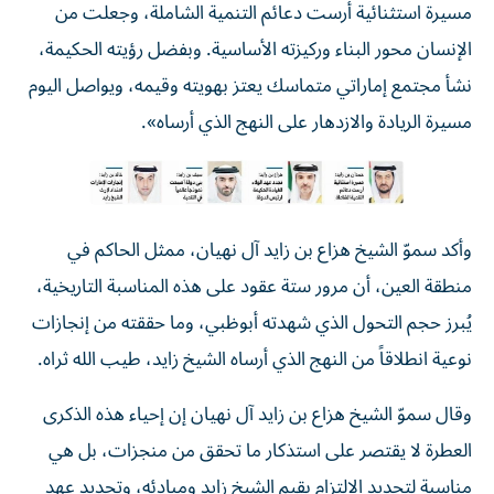
مسيرة استثنائية أرست دعائم التنمية الشاملة، وجعلت من
الإنسان محور البناء وركيزته الأساسية. وبفضل رؤيته الحكيمة،
نشأ مجتمع إماراتي متماسك يعتز بهويته وقيمه، ويواصل اليوم
مسيرة الريادة والازدهار على النهج الذي أرساه».
وأكد سموّ الشيخ هزاع بن زايد آل نهيان، ممثل الحاكم في
منطقة العين، أن مرور ستة عقود على هذه المناسبة التاريخية،
يُبرز حجم التحول الذي شهدته أبوظبي، وما حققته من إنجازات
نوعية انطلاقاً من النهج الذي أرساه الشيخ زايد، طيب الله ثراه.
وقال سموّ الشيخ هزاع بن زايد آل نهيان إن إحياء هذه الذكرى
العطرة لا يقتصر على استذكار ما تحقق من منجزات، بل هي
مناسبة لتجديد الالتزام بقيم الشيخ زايد ومبادئه، وتجديد عهد