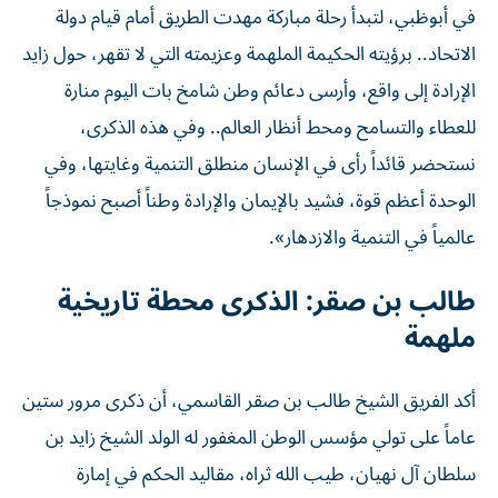
في أبوظبي، لتبدأ رحلة مباركة مهدت الطريق أمام قيام دولة
الاتحاد.. برؤيته الحكيمة الملهمة وعزيمته التي لا تقهر، حول زايد
الإرادة إلى واقع، وأرسى دعائم وطن شامخ بات اليوم منارة
للعطاء والتسامح ومحط أنظار العالم.. وفي هذه الذكرى،
نستحضر قائداً رأى في الإنسان منطلق التنمية وغايتها، وفي
الوحدة أعظم قوة، فشيد بالإيمان والإرادة وطناً أصبح نموذجاً
عالمياً في التنمية والازدهار».
طالب بن صقر: الذكرى محطة تاريخية
ملهمة
أكد الفريق الشيخ طالب بن صقر القاسمي، أن ذكرى مرور ستين
عاماً على تولي مؤسس الوطن المغفور له الولد الشيخ زايد بن
سلطان آل نهيان، طيب الله ثراه، مقاليد الحكم في إمارة