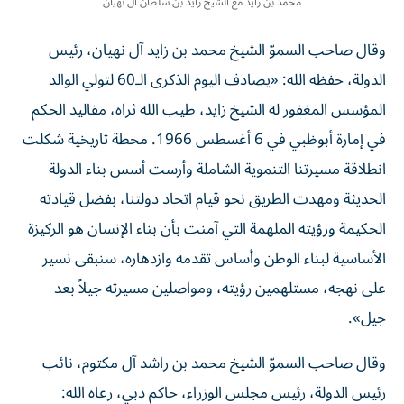
محمد بن زايد مع الشيخ زايد بن سلطان ال نهيان
وقال صاحب السموّ الشيخ محمد بن زايد آل نهيان، رئيس
الدولة، حفظه الله: «يصادف اليوم الذكرى الـ60 لتولي الوالد
المؤسس المغفور له الشيخ زايد، طيب الله ثراه، مقاليد الحكم
في إمارة أبوظبي في 6 أغسطس 1966. محطة تاريخية شكلت
انطلاقة مسيرتنا التنموية الشاملة وأرست أسس بناء الدولة
الحديثة ومهدت الطريق نحو قيام اتحاد دولتنا، بفضل قيادته
الحكيمة ورؤيته الملهمة التي آمنت بأن بناء الإنسان هو الركيزة
الأساسية لبناء الوطن وأساس تقدمه وازدهاره، سنبقى نسير
على نهجه، مستلهمين رؤيته، ومواصلين مسيرته جيلاً بعد
جيل».
وقال صاحب السموّ الشيخ محمد بن راشد آل مكتوم، نائب
رئيس الدولة، رئيس مجلس الوزراء، حاكم دبي، رعاه الله: