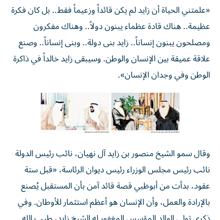
«علمتني الحياة أن زايد لم يكن قائداً وزعيماً فقط.. بل كان فكرة
عظيمة.. هناك قادة عظماء يبنون دولاً.. وهناك مفكرون
ومصلحون يبنون إنساناً.. زايد بنى دولة.. وبنى إنساناً.. وصنع
علاقة عميقة بين الإنسان والوطن. وسيبقى زايد خالداً في ذاكرة
الوطن وفي وجدان الإنسان».
وقال سمو الشيخ منصور بن زايد آل نهيان، نائب رئيس الدولة
نائب رئيس مجلس الوزراء رئيس ديوان الرئاسة، «قبل ستة
عقود، بدأت من أبوظبي قصة قائد آمن بأن المستقبل يُصنع
بالإرادة والعمل، وأن الإنسان هو أعظم استثمار للأوطان. وفي
ذكرى تولي الوالد المؤسس المغفور له الشيخ زايد، طيب الله