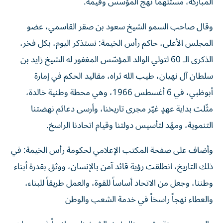
المباركة، مستلهماً نهج المؤسس وقيمه.
وقال صاحب السمو الشيخ سعود بن صقر القاسمي، عضو
المجلس الأعلى، حاكم رأس الخيمة: نستذكر اليوم، بكل فخر،
الذكرى الـ 60 لتولي الوالد المؤسّس المغفور له الشيخ زايد بن
سلطان آل نهيان، طيب الله ثراه، مقاليد الحكم في إمارة
أبوظبي، في 6 أغسطس 1966، وهي محطة وطنية خالدة،
مثّلت بداية عهدٍ غيّر مجرى تاريخنا، وأرسى دعائم نهضتنا
التنموية، ومهّد لتأسيس دولتنا وقيام اتحادنا الراسخ.
وأضاف على صفحة المكتب الإعلامي لحكومة رأس الخيمة: في
ذلك التاريخ، انطلقت رؤية قائد آمن بالإنسان، ووثق بقدرة أبناء
وطننا، وجعل من الاتحاد أساساً للقوة، والعمل طريقاً للبناء،
والعطاء نهجاً راسخاً في خدمة الشعب والوطن