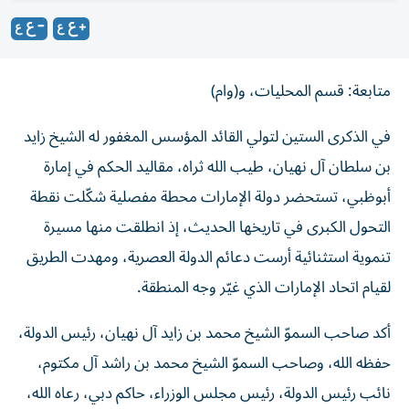
متابعة: قسم المحليات، و(وام)
في الذكرى الستين لتولي القائد المؤسس المغفور له الشيخ زايد
بن سلطان آل نهيان، طيب الله ثراه، مقاليد الحكم في إمارة
أبوظبي، تستحضر دولة الإمارات محطة مفصلية شكّلت نقطة
التحول الكبرى في تاريخها الحديث، إذ انطلقت منها مسيرة
تنموية استثنائية أرست دعائم الدولة العصرية، ومهدت الطريق
لقيام اتحاد الإمارات الذي غيّر وجه المنطقة.
أكد صاحب السموّ الشيخ محمد بن زايد آل نهيان، رئيس الدولة،
حفظه الله، وصاحب السموّ الشيخ محمد بن راشد آل مكتوم،
نائب رئيس الدولة، رئيس مجلس الوزراء، حاكم دبي، رعاه الله،