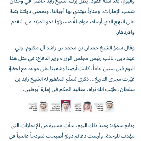
واليوم، بعد ستة عقود، يظل إرث الشيخ زايد حاضراً في وجدان
شعب الإمارات، ومنارةً تهتدي بها أجيالنا، وتمضي دولتنا بثقة
على النهج الذي أرساه، مواصلةً مسيرتها نحو المزيد من التقدم
والازدهار.
وقال سموّ الشيخ حمدان بن محمد بن راشد آل مكتوم، ولي
عهد دبي، نائب رئيس مجلس الوزراء وزير الدفاع: في مثل هذا
اليوم قبل ستين عاماً، كانت أرضنا وشعبنا على موعد مع لحظةٍ
غيّرت مجرى التاريخ... ذكرى تسلّم المغفور له الشيخ زايد بن
سلطان، طيّب الله ثراه، مقاليد الحكم في إمارة أبوظبي.
وتابع سموّه: ومنذ ذلك اليوم، بدأت مسيرة من الإنجازات التي
مهّدت للوحدة، وأرست دعائم دولةٍ أصبحت نموذجاً عالمياً في