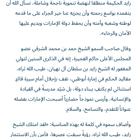
زايد الحكيمة منطلقاً لنهضة تنموية ناجحة وشاملة، نسأل الله أن
يتغمده بواسع رحمته وأن يجزيه عنا خير الجزاء على ما قدمه
لوطنه وشعبه وأمته وأن يحفظ دولة الإمارات ويديم عليها
الأمان والرخاء».
وقال صاحب السمو الشيخ حمد بن محمد الشرقي عضو
المجلس الأعلى حاكم الفجيرة، إنه في الذكرى الستين لتولي
المغفور له الشيخ زايد بن سلطان آل نهيان، طيب الله ثراه،
مقاليد الحكم في إمارة أبوظبي، نقف بإجلال أمام سيرة قائدٍ
استثنائي لم يكتفِ ببناء دولة، بل شيّد مدرسةً في القيادة
والإنسانية، وأرسى نموذجاً حضارياً أصبحت الإمارات بفضله
عنواناً للتقدم، والتسامح، والسلام.
وأضاف سموه في كلمة له بهذه المناسبة: «لقد امتلك الشيخ
زايد، طيب الله ثراه، رؤيةً سبقت عصرها، فآمن بأن الاستثمار