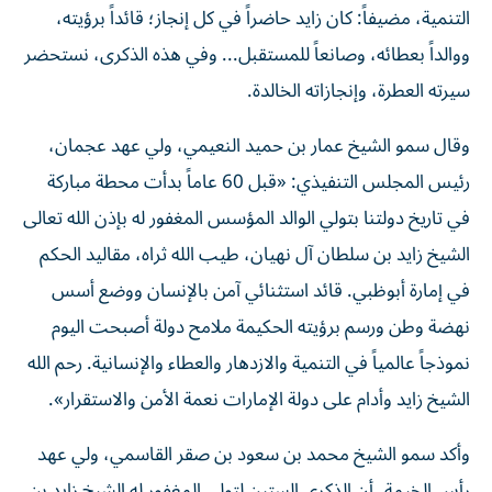
التنمية، مضيفاً: كان زايد حاضراً في كل إنجاز؛ قائداً برؤيته،
ووالداً بعطائه، وصانعاً للمستقبل... وفي هذه الذكرى، نستحضر
سيرته العطرة، وإنجازاته الخالدة.
وقال سمو الشيخ عمار بن حميد النعيمي، ولي عهد عجمان،
رئيس المجلس التنفيذي: «قبل 60 عاماً بدأت محطة مباركة
في تاريخ دولتنا بتولي الوالد المؤسس المغفور له بإذن الله تعالى
الشيخ زايد بن سلطان آل نهيان، طيب الله ثراه، مقاليد الحكم
في إمارة أبوظبي. قائد استثنائي آمن بالإنسان ووضع أسس
نهضة وطن ورسم برؤيته الحكيمة ملامح دولة أصبحت اليوم
نموذجاً عالمياً في التنمية والازدهار والعطاء والإنسانية. رحم الله
الشيخ زايد وأدام على دولة الإمارات نعمة الأمن والاستقرار».
وأكد سمو الشيخ محمد بن سعود بن صقر القاسمي، ولي عهد
رأس الخيمة، أن الذكرى الستين لتولي المغفور له الشيخ زايد بن