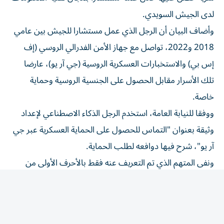
لدى الجيش السويدي.
وأضاف البيان أن الرجل الذي عمل مستشارا للجيش بين عامي
2018 و2022، تواصل مع جهاز الأمن الفدرالي الروسي (إف
إس بي) والاستخبارات العسكرية الروسية (جي آر يو)، عارضا
تلك الأسرار مقابل الحصول على الجنسية الروسية وحماية
خاصة.
ووفقا للنيابة العامة، استخدم الرجل الذكاء الاصطناعي لإعداد
وثيقة بعنوان "التماس للحصول على الحماية العسكرية عبر جي
آر يو"، شرح فيها دوافعه لطلب الحماية.
ونفى المتهم الذي تم التعريف عنه فقط بالأحرف الأولى من
اسمه "ر. ت."، التهم الموجهة إليه خلال محاكمة استمرت ثلاثة
أيام وعُقدت معظم جلساتها وراء أبواب مغلقة.
وبحسب جهاز الأمن السويدي (سابو)، يخضع الرجل أيضا
لتحقيق بتهمة التآمر لارتكاب جريمة قتل، فيما يؤكد الجهاز أن