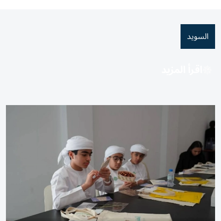
السويد
اقرأ المزيد