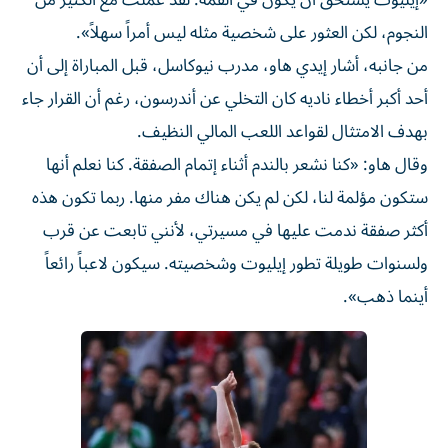
«إيليوت يستحق أن يكون في القمة. لقد عملت مع الكثير من
النجوم، لكن العثور على شخصية مثله ليس أمراً سهلاً».
من جانبه، أشار إيدي هاو، مدرب نيوكاسل، قبل المباراة إلى أن
أحد أكبر أخطاء ناديه كان التخلي عن أندرسون، رغم أن القرار جاء
بهدف الامتثال لقواعد اللعب المالي النظيف.
وقال هاو: «كنا نشعر بالندم أثناء إتمام الصفقة. كنا نعلم أنها
ستكون مؤلمة لنا، لكن لم يكن هناك مفر منها. ربما تكون هذه
أكثر صفقة ندمت عليها في مسيرتي، لأنني تابعت عن قرب
ولسنوات طويلة تطور إيليوت وشخصيته. سيكون لاعباً رائعاً
أينما ذهب».