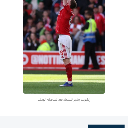
إيليوت يشير للسماء بعد تسجيله الهدف