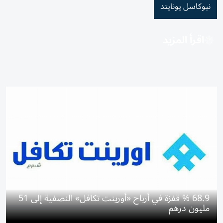
نيوكاسل يونايتد
اقرأ المزيد
68.9 % قفزة في أرباح «أورينت تكافل» النصفية إلى 51
مليون درهم