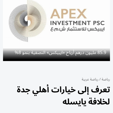
85.9 مليون درهم أرباح «ايبيكس» النصفية بنمو 8%
رياضة
/
رياضة عربية
تعرف إلى خيارات أهلي جدة
لخلافة يايسله