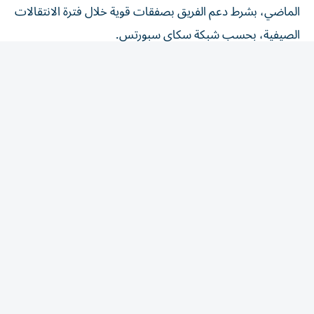
الصيفية، بحسب شبكة سكاي سبورتس.
يايسله المرشح الأبرز لخلافة هاو
بات الألماني ماتياس يايسله، مدرب أهلي جدة السعودي،
المرشح الأقوى لخلافة هاو في ملعب سانت جيمس بارك،
بعدما وصلت المفاوضات بين الطرفين إلى مراحل متقدمة.
ودخل على قائمة المرشحين أيضاً كل من كيران ماكينا وأنطونيو
كونتي، لكن يايسله أصبح الخيار الأقرب وفقاً للمؤشرات الحالية.
رحيل النجوم أثر في قرار هاو
تأثر قرار هاو بالأحداث التي شهدها نيوكاسل خلال فترة
الانتقالات، بعدما فقد الفريق عدداً من عناصره الأساسية، إذ