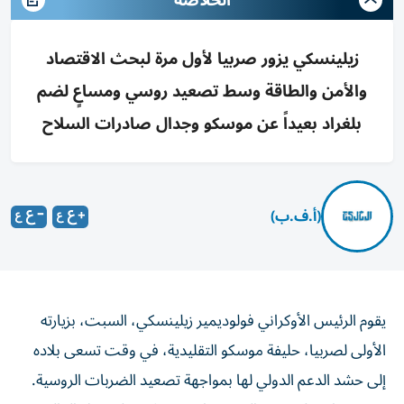
الخلاصه
زيلينسكي يزور صربيا لأول مرة لبحث الاقتصاد
والأمن والطاقة وسط تصعيد روسي ومساعٍ لضم
بلغراد بعيداً عن موسكو وجدال صادرات السلاح
(أ.ف.ب)
يقوم الرئيس الأوكراني فولوديمير زيلينسكي، السبت، بزيارته
الأولى لصربيا، حليفة موسكو التقليدية، في وقت تسعى بلاده
إلى حشد الدعم الدولي لها بمواجهة تصعيد الضربات الروسية.
وسبق زيارة زيلينسكي الذي يضاعف جولاته على دول العالم،