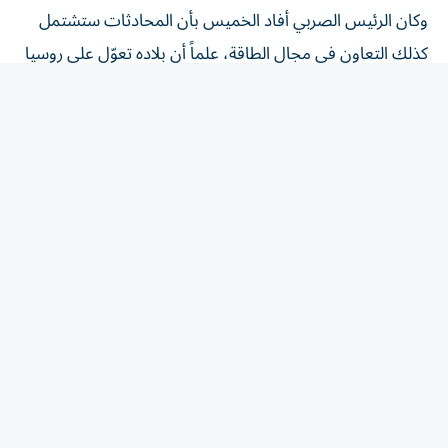
وكان الرئيس الصربي أفاد الخميس بأن المحادثات ستشتمل
كذلك التعاون في مجال الطاقة، علماً أن بلاده تعوّل على روسيا
لإمدادها بالطاقة ولم تنضم إلى العقوبات الأوروبية على موسكو
بعد غزو أوكرانيا عام 2022.
وكان فوتشيتش التقى زيلينسكي في أيار/مايو 2025 في
موسكو على هامش الاحتفالات في ذكرى الانتصار على ألمانيا
النازية، ثم في بكين في أيلول/سبتمبر.
كما أنه زار أوكرانيا في حزيران/يونيو 2025 للمشاركة في قمة
إقليمية في أوديسا، وزار كييف مجدداً في تموز/يوليو.
وأشاد مراراً في الماضي بموقف أوكرانيا التي لم تعترف
باستقلال كوسوفو المعلن عام 2008.
صادرات أسلحة