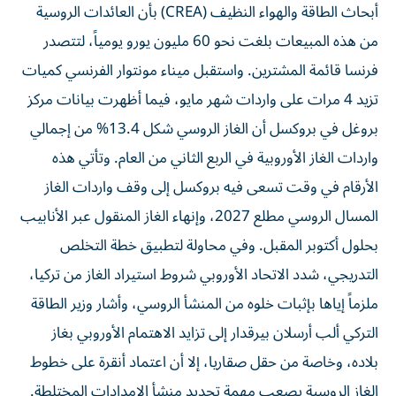
أبحاث الطاقة والهواء النظيف (CREA) بأن العائدات الروسية
من هذه المبيعات بلغت نحو 60 مليون يورو يومياً، لتتصدر
فرنسا قائمة المشترين. واستقبل ميناء مونتوار الفرنسي كميات
تزيد 4 مرات على واردات شهر مايو، فيما أظهرت بيانات مركز
بروغل في بروكسل أن الغاز الروسي شكل 13.4% من إجمالي
واردات الغاز الأوروبية في الربع الثاني من العام. وتأتي هذه
الأرقام في وقت تسعى فيه بروكسل إلى وقف واردات الغاز
المسال الروسي مطلع 2027، وإنهاء الغاز المنقول عبر الأنابيب
بحلول أكتوبر المقبل. وفي محاولة لتطبيق خطة التخلص
التدريجي، شدد الاتحاد الأوروبي شروط استيراد الغاز من تركيا،
ملزماً إياها بإثبات خلوه من المنشأ الروسي، وأشار وزير الطاقة
التركي ألب أرسلان بيرقدار إلى تزايد الاهتمام الأوروبي بغاز
بلاده، وخاصة من حقل صقاريا، إلا أن اعتماد أنقرة على خطوط
الغاز الروسية يصعب مهمة تحديد منشأ الإمدادات المختلطة.