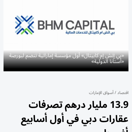
«بي إتش إم كابيتال» أول مؤسسة إماراتية تنضم لبورصة
«أستانا الدولية»
اقتصاد
/
أسواق الإمارات
13.9 مليار درهم تصرفات
عقارات دبي في أول أسابيع