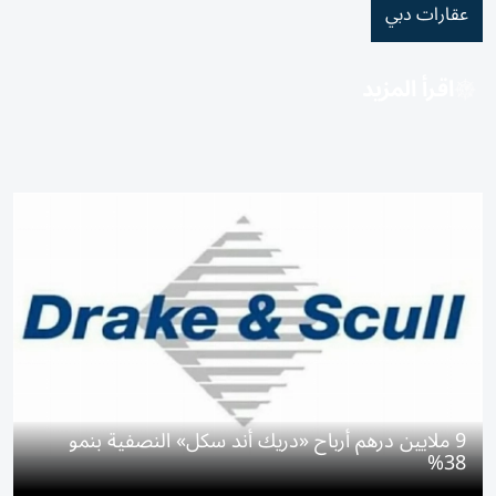
عقارات دبي
اقرأ المزيد
9 ملايين درهم أرباح «دريك أند سكل» النصفية بنمو
38%