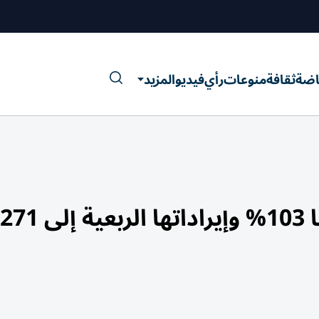
اضة
ثقافة
منوعات
رأي
فيديو
المزيد
«الاتحاد العقارية» تقفز بأرباحها 103% وإيراداتها الربعية إلى 271