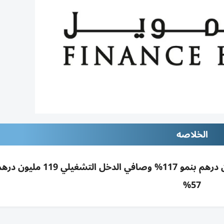
الخلاصه
أرباح دار التمويل بالنصف الأول بلغت 24.6 مليون درهم بنمو 117% وصافي
57%