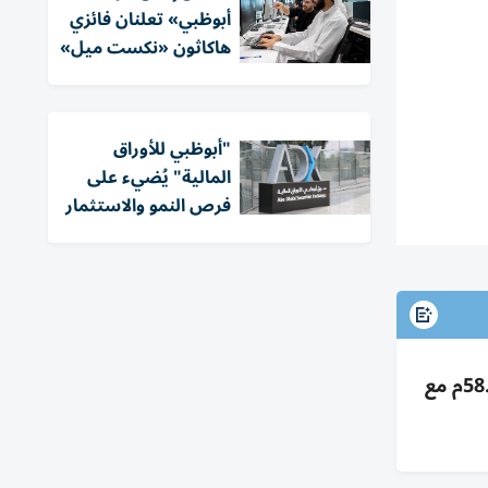
أبوظبي» تعلنان فائزي
هاكاثون «نكست ميل»
"أبوظبي للأوراق
المالية" يُضيء على
فرص النمو والاستثمار
الاتحاد العقارية تحقق صافي ربح 11.8م درهم بالربع الأول 2026؛ الإيرادات +66% إلى 271.4م والربح الإجمالي 58.4م مع