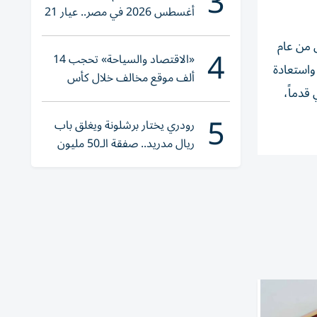
3
أغسطس 2026 في مصر.. عيار 21
يقترب من هذا الرقم
 من عام
4
«الاقتصاد والسياحة» تحجب 14
 واستعادة
ألف موقع مخالف خلال كأس
قدماً،
العالم 2026
5
رودري يختار برشلونة ويغلق باب
ريال مدريد.. صفقة الـ50 مليون
يورو تقترب