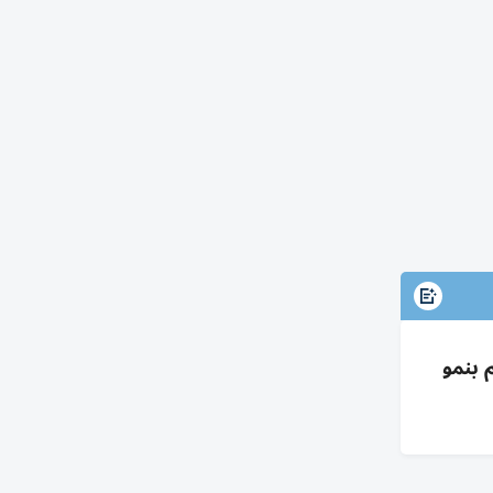
 الدخل التشغيلي 119 مليون درهم بنمو