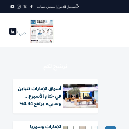
تسجيل الدخول
|
تسجيل حساب
دبي
--°
نرشح لكم
أسواق الإمارات تتباين
في ختام الأسبوع...
و«دبي» يرتفع 0.44%
الإمارات وسوريا