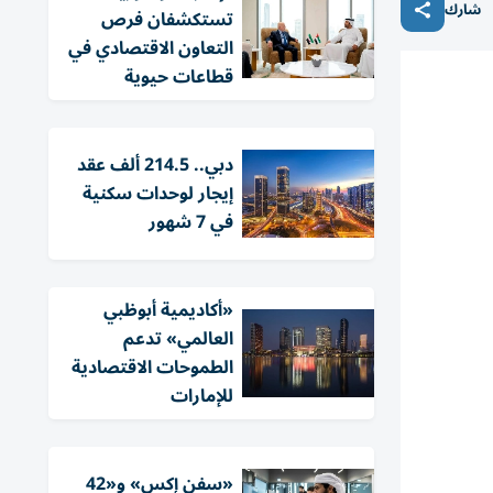
شارك
تستكشفان فرص
التعاون الاقتصادي في
قطاعات حيوية
دبي.. 214.5 ألف عقد
إيجار لوحدات سكنية
في 7 شهور
«أكاديمية أبوظبي
العالمي» تدعم
الطموحات الاقتصادية
للإمارات
«سفن إكس» و«42