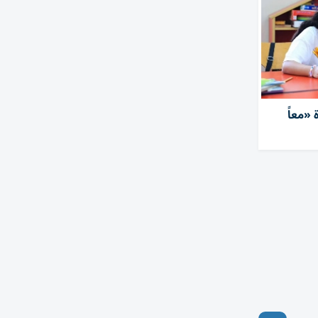
«معاً