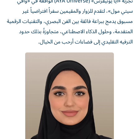
تجربة «آيا يونيفرس» (AYA Universe) الواقعة في «وافي
سيتي مول»، لتقدم للزوار والمقيمين سفراً افتراضياً غير
مسبوق يدمج ببراعة فائقة بين الفن البصري، والتقنيات الرقمية
المتقدمة، وحلول الذكاء الاصطناعي، متجاوزةً بذلك حدود
الترفيه التقليدي إلى فضاءات أرحب من الخيال.