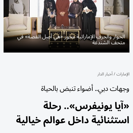
الحوار والحرف الإماراتية محور «هي أصل القصة» في
متحف الشندغة
الإمارات
/
أخبار الدار
وجهات دبي.. أضواء تنبض بالحياة
«آيا يونيفرس».. رحلة
استثنائية داخل عوالم خيالية