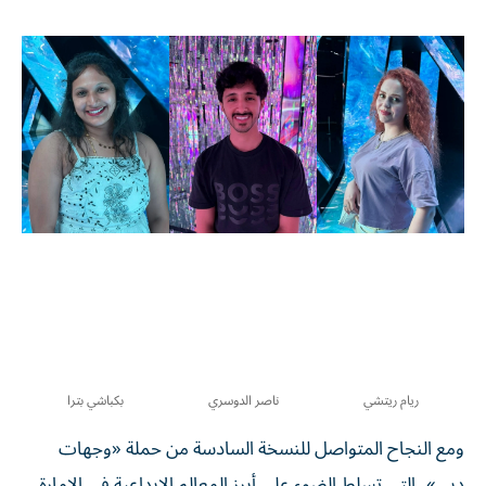
ريام ريتشي
ناصر الدوسري
بكباشي بترا
ومع النجاح المتواصل للنسخة السادسة من حملة «وجهات
دبي»، التي تسلط الضوء على أبرز المعالم الإبداعية في الإمارة،