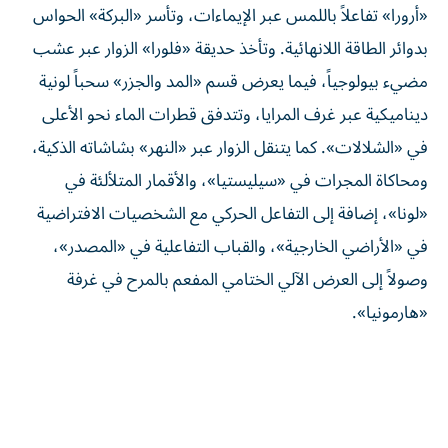
«أرورا» تفاعلاً باللمس عبر الإيماءات، وتأسر «البركة» الحواس
بدوائر الطاقة اللانهائية. وتأخذ حديقة «فلورا» الزوار عبر عشب
مضيء بيولوجياً، فيما يعرض قسم «المد والجزر» سحباً لونية
ديناميكية عبر غرف المرايا، وتتدفق قطرات الماء نحو الأعلى
في «الشلالات». كما يتنقل الزوار عبر «النهر» بشاشاته الذكية،
ومحاكاة المجرات في «سيليستيا»، والأقمار المتلألئة في
«لونا»، إضافة إلى التفاعل الحركي مع الشخصيات الافتراضية
في «الأراضي الخارجية»، والقباب التفاعلية في «المصدر»،
وصولاً إلى العرض الآلي الختامي المفعم بالمرح في غرفة
«هارمونيا».