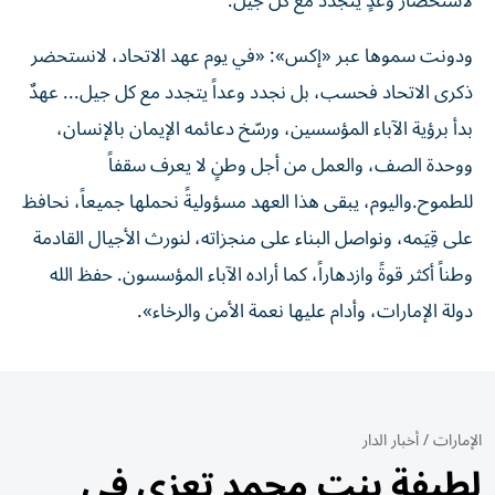
لاستحضار وعدٍ يتجدد مع كل جيل.
ودونت سموها عبر «إكس»: «في يوم عهد الاتحاد، لانستحضر
ذكرى الاتحاد فحسب، بل نجدد وعداً يتجدد مع كل جيل... عهدٌ
بدأ برؤية الآباء المؤسسين، ورسّخ دعائمه الإيمان بالإنسان،
ووحدة الصف، والعمل من أجل وطنٍ لا يعرف سقفاً
للطموح.واليوم، يبقى هذا العهد مسؤوليةً نحملها جميعاً، نحافظ
على قِيَمه، ونواصل البناء على منجزاته، لنورث الأجيال القادمة
وطناً أكثر قوةً وازدهاراً، كما أراده الآباء المؤسسون. حفظ الله
دولة الإمارات، وأدام عليها نعمة الأمن والرخاء».
الإمارات
/
أخبار الدار
لطيفة بنت محمد تعزي في