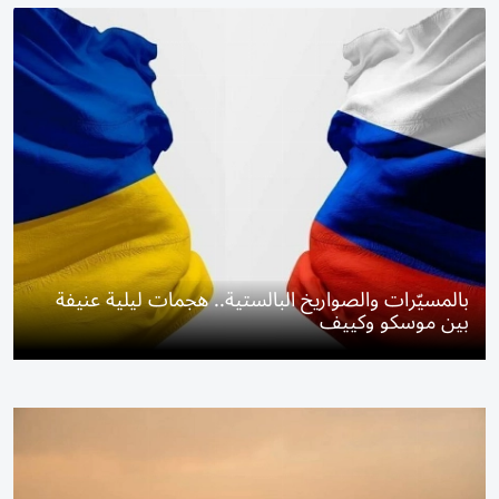
بالمسيّرات والصواريخ البالستية.. هجمات ليلية عنيفة
بين موسكو وكييف