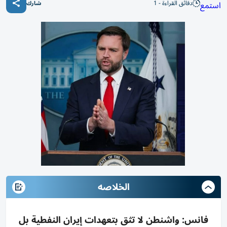
دقائق القراءة - 1
استمع
شارك
الخلاصه
فانس: واشنطن لا تثق بتعهدات إيران النفطية بل