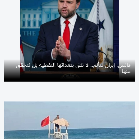
فانس: إيران تتألم.. لا نثق بتعداتها النفطية بل نتحقق
منها