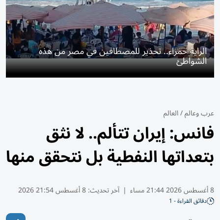
الراية حمراء.. تحذير للمصطافين في مصر من هذه
الشواطئ
عرب وعالم
/
العالم
فانس: إيران تتألم.. لا نثق
بتعداتها النفطية بل نتحقق منها
8 أغسطس 2026 21:44 مساء
|
آخر تحديث:
8 أغسطس 21:54 2026
دقائق القراءة - 1