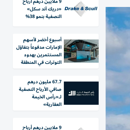
9 ملايين درهم أرباح
«دريك آند سكل»
النصفية بنمو 38%
أسبوع أخضر لأسهم
الإمارات مدفوعاً بتفاؤل
المستثمرين بهدوء
التوترات في المنطقة
67.7 مليون درهم
صافي الأرباح النصفية
لـ«رأس الخيمة
العقارية»
9 ملايين درهم أرباح