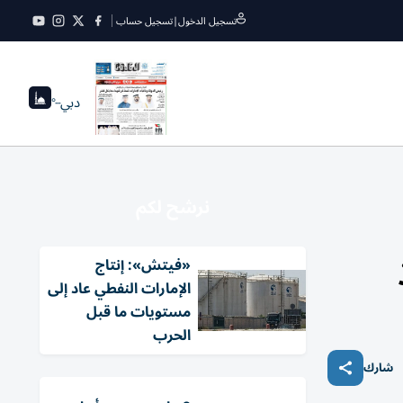
تسجيل الدخول
|
تسجيل حساب
دبي
--°
نرشح لكم
«فيتش»: إنتاج
الإمارات النفطي عاد إلى
مستويات ما قبل
الحرب
شارك