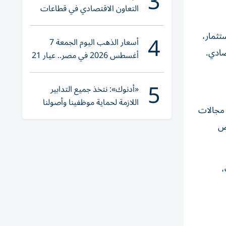
3
التعاون الاقتصادي في قطاعات
حيوية
4
تثمار،
أسعار الذهب اليوم الجمعة 7
أغسطس 2026 في مصر.. عيار 21
يقترب من هذا الرقم
5
«أدنوك»: نتخذ جميع التدابير
اللازمة لحماية موظفينا وأصولنا
ات الروسية في مجالات
وعملياتنا
عض
،