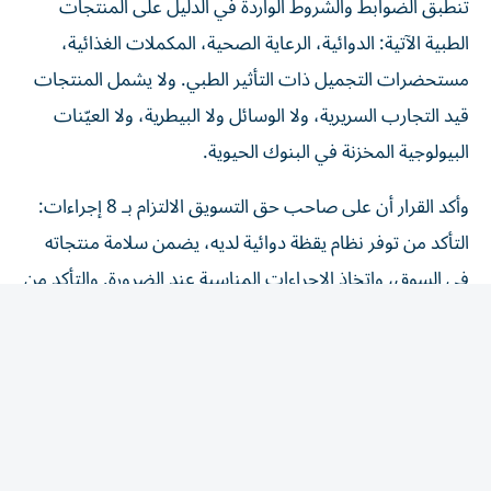
تنطبق الضوابط والشروط الواردة في الدليل على المنتجات
الطبية الآتية: الدوائية، الرعاية الصحية، المكملات الغذائية،
مستحضرات التجميل ذات التأثير الطبي. ولا يشمل المنتجات
قيد التجارب السريرية، ولا الوسائل ولا البيطرية، ولا العيّنات
البيولوجية المخزنة في البنوك الحيوية.
وأكد القرار أن على صاحب حق التسويق الالتزام بـ 8 إجراءات:
التأكد من توفر نظام يقظة دوائية لديه، يضمن سلامة منتجاته
في السوق، واتخاذ الإجراءات المناسبة عند الضرورة. والتأكد من
أن جميع المعلومات المرتبطة بتوازن المنافع والمخاطر للمنتج
الطبي، تُبلّغ إلى الوحدة التنظيمية، وفق الضوابط والشروط
الواردة في الدليل. وإنشاء نظام لجمع التقارير المتعلقة بالآثار
المعاكسة المشتبه فيها الخاصة بمنتجاته المتداولة، وتسجيلها
والإبلاغ عنها مع الالتزام بتشريعات حماية البيانات. ووضع