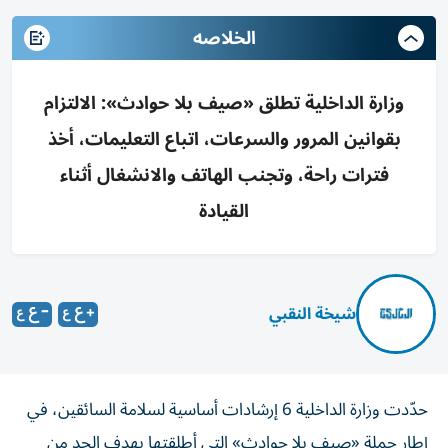
الخلاصه
وزارة الداخلية تطلق «صيف بلا حوادث»: الالتزام
بقوانين المرور والسرعات، اتباع التعليمات، أخذ
فترات راحة، وتجنب الهاتف والانشغال أثناء
القيادة
شيخة النقبي
حدّدت وزارة الداخلية 6 إرشادات أساسية لسلامة السائقين، في
إطار حملة «صيف بلا حوادث» التي أطلقتها بهدف الحد من