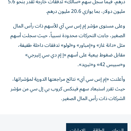
درهم، فيما سجل سهم «سالك» تدفقات خارجة تقدر بنحو 5.6
مليون دولار، بما يوازي 20.6 مليون درهم.
وعلى مستوى مؤشر إم إس سي آي للأسهم ذات رأس المال
الصغير، جاءت التحركات محدودة نسبياً، حيث سجلت أسهم
مثل «دانة غاز» و«إمباور» و«لولو» تدفقات داخلة طفيفة،
مقابل ضغوط بيعية على أسهم «إ إم دي سي إنيرجي»
و«سبيس 42» و«تبريد».
وأعلنت «إم إس سي آي» نتائج مراجعتها الدورية لمؤشراتها،
حيث تقرر استبعاد سهم فينكس كروب بي إل سي من مؤشر
الشركات ذات رأس المال الصغير.
البنوك
الطاقة
الإمارات