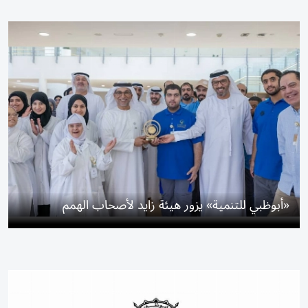
«أبوظبي للتنمية» يزور هيئة زايد لأصحاب الهمم