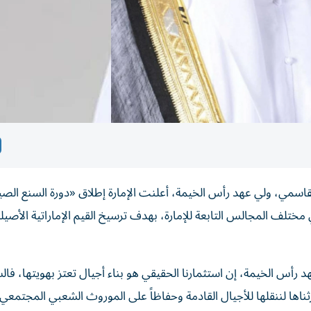
سمي، ولي عهد رأس الخيمة، أعلنت الإمارة إطلاق «دورة السنع الصي
 12 عاماً، والتي ستُقام في مختلف المجالس التابعة للإمارة، بهدف ترسيخ القيم الإماراتية الأصيل
أس الخيمة، إن استثمارنا الحقيقي هو بناء أجيال تعتز بهويتها، فا
ناها لننقلها للأجيال القادمة وحفاظاً على الموروث الشعبي المجتمعي