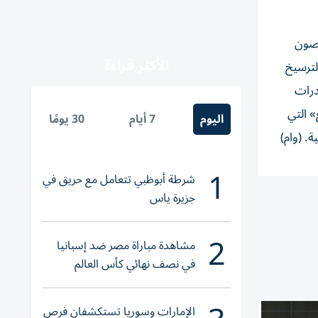
 صون
الأكثر قراءة
لترسيخ
درات
» التي
اليوم
7 أيام
30 يومًا
. (وام)
1
شرطة أبوظبي تتعامل مع حريق في
جزيرة ياس
2
مشاهدة مباراة مصر ضد إسبانيا
في نصف نهائي كأس العالم
لناشئات اليد 2026
الإمارات وسوريا تستكشفان فرص