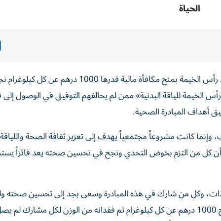
الحياة
وجّه سمو الشيخ محمد بن سعود بن صقر القاسمي ولي عهد رأس الخيمة بمنح مكافأة مالية قدرها 1000 درهم
أس الخيمة للياقة البدنية» ممن لم يحالفهم التوفيق في الوصول إلى ق
قيق أهداف المبادرة الصحية.
إنما كانت مشروعاً مجتمعياً يهدف إلى تعزيز ثقافة الصحة واللياقة ا
لى أن كل من التزم بخوض التحدي ونجح في تحسين صحته يعد فائزاً يس
الذات، وكل من شارك في هذه المبادرة وسعى بجد إلى تحسين صحته ولي
البدنية هو محل تقدير واعتزاز، ومن هذا المنطلق وجّهنا بمنح 1000 درهم عن كل كيلوغرام تم فقدانه من الوزن لكل مشارك ل