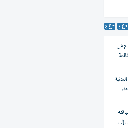
 عن كل كيلوغرام نجح في
ائمة
لبدنية
تحق
اقته
م يصل إلى