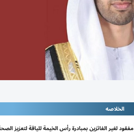
الخلاصه
كافأة 1000 درهم لكل كغم مفقود لغير الفائزين بمبادرة رأس الخيمة للياقة لتعزيز ا