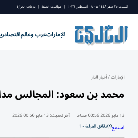
السبت ٢٥ صفر ١٤٤٨ ه - ٠٨ أغسطس ٢٠٢٦
|
مواقيت الصلاة
|
درجات الحرارة
الإمارات
عرب وعالم
اقتصاد
ري
الإمارات
/
أخبار الدار
محمد بن سعود: المجالس مدارس
13 مايو 2026 00:56 صباحًا
|
آخر تحديث:
13 مايو 00:56 2026
دقائق القراءة - 1
استمع