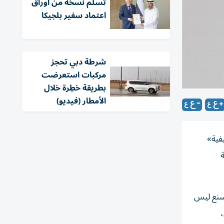
تسلّم نسخة من أوراق
اعتماد سفير بلجيكا
شرطة دبي تحجز
مركبات استعرضت
بطريقة خطِرة خلال
الأمطار (فيديو)
فية»
ة
لسنع ليس
،