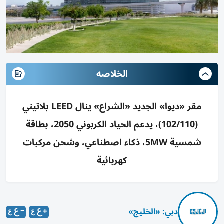
الخلاصه
مقر «ديوا» الجديد «الشراع» ينال LEED بلاتيني
(102/110)، يدعم الحياد الكربوني 2050، بطاقة
شمسية 5MW، ذكاء اصطناعي، وشحن مركبات
كهربائية
دبي: «الخليج»