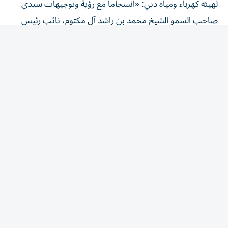
صاحب السمو الشيخ محمد بن راشد آل مكتوم، نائب رئيس
الدولة رئيس مجلس الوزراء حاكم دبي، رعاه الله، نحرص على أن
تسهم جميع مشاريعنا ومنشآتنا في تعزيز مكانة دبي كنموذج
عالمي للمدن الذكية والمستدامة.