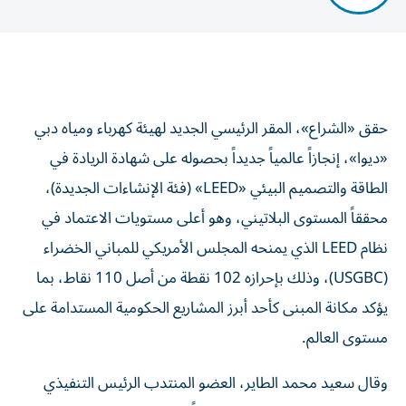
حقق «الشراع»، المقر الرئيسي الجديد لهيئة كهرباء ومياه دبي
«ديوا»، إنجازاً عالمياً جديداً بحصوله على شهادة الريادة في
الطاقة والتصميم البيئي «LEED» (فئة الإنشاءات الجديدة)،
محققاً المستوى البلاتيني، وهو أعلى مستويات الاعتماد في
نظام LEED الذي يمنحه المجلس الأمريكي للمباني الخضراء
(USGBC)، وذلك بإحرازه 102 نقطة من أصل 110 نقاط، بما
يؤكد مكانة المبنى كأحد أبرز المشاريع الحكومية المستدامة على
مستوى العالم.
وقال سعيد محمد الطاير، العضو المنتدب الرئيس التنفيذي
لهيئة كهرباء ومياه دبي: «انسجاماً مع رؤية وتوجيهات سيدي