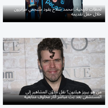
لحظات تاريخية.. محمد صلاح يقود مشجعي طرابزون
خلال حفل تقديمه
من هو بيريز هيلتون؟ نقل مدوّن المشاهير إلى
المستشفى بعد بث مباشر أثار مخاوف متابعيه