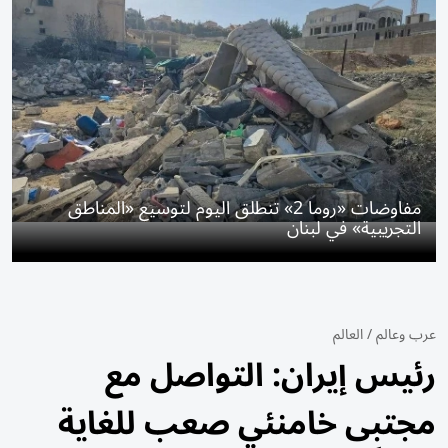
مفاوضات «روما 2» تنطلق اليوم لتوسيع «المناطق
التجريبية» في لبنان
عرب وعالم
/
العالم
رئيس إيران: التواصل مع
مجتبى خامنئي صعب للغاية