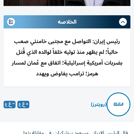
الخلاصه
رئيس إيران: التواصل مع مجتبى خامنئي صعب
حالياً؛ لم يظهر منذ توليه خلفاً لوالده الذي قُتل
بضربات أمريكية إسرائيلية؛ اتفاق مع عُمان لمسار
هرمز؛ ترامب يفاوض ويهدد
(رويترز)
قال ‌الرئيس الإيراني ​مسعود ⁠بيزشكيان، في مقابلة ‌بثها