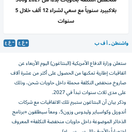
بلاكبيرد سنوياً مع سعي لشراء 12 ألف خلال 5
سنوات
واشنطن ـ أ ف ب
ستعلن وزارة الدفاع الأمريكية (البنتاغون) اليوم الأربعاء عن
اتفاقيات إطارية تمكنها من الحصول على أكثر من عشرة آلاف
صاروخ منخفض التكلفة محملة ‌داخل حاويات شحن، وذلك
على مدى ثلاث سنوات تبدأ في 2027.
وذكر ​بيان أن البنتاغون ستبرم ‌تلك الاتفاقيات مع شركات
أندوريل ‌وكواسباير وليدوس وزون5، ومعاً سيطلقون «برنامج
الذخائر الموضوعة داخل حاويات منخفضة التكلفة» المعروف
اختصاراً بالأحرف (إل.سي.سي.إم).