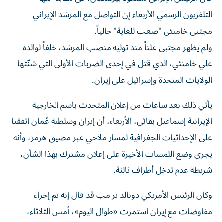
التلفزيون ‌الرسمي الأربعاء ‌إن التواصل مع ⁠المرشد الإيراني
مجتبى خامنئي "صعب للغاية" حالياً.
ولم يظهر مجتبى علناً ​منذ توليه منصب ‌المرشد، خلفاً لوالده
علي خامنئي، الذي قتل ​في ‌إحدى ‌الضربات الأولى التي شنّتها
الولايات ‌المتحدة وإسرائيل ‌على ⁠إيران.
يأتي ذلك بعد ساعات من إعلان المتحدث باسم الخارجية
الإيرانية إسماعيل ⁠بقائي، الأربعاء، أن إيران وسلطنة عُمان اتفقتا
‌على الإحداثيات الجغرافية ⁠لمسار ملاحي عبر مضيق هرمز، وأنه
يجري وضع اللمسات الأخيرة على إعلان مشترك بهذا ‌الشأن،
شريطة عدم تدخل أطراف ثالثة.
وكان الرئيس الأمريكي دونالد ترامب قد قال إنه تم إجراء
مفاوضات مع إيران استمرت «طوال اليوم»، أمس الثلاثاء،