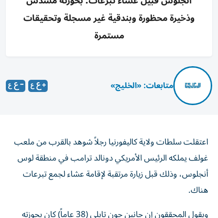
أنجلوس قبيل عشاء تبرعات؛ بحوزته مسدس
وذخيرة محظورة وبندقية غير مسجلة وتحقيقات
مستمرة
متابعات: «الخليج»
اعتقلت سلطات ولاية كاليفورنيا رجلاً شوهد بالقرب من ملعب
غولف يملكه الرئيس الأمريكي دونالد ترامب في منطقة لوس
أنجلوس، وذلك قبل زيارة مرتقبة لإقامة عشاء لجمع تبرعات
هناك.
ويقول المحققون إن جانين جون تايلي (38 عاماً) كان بحوزته