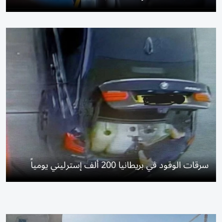
سرقات الوقود في بريطانيا 200 ألف إسترليني يومياً