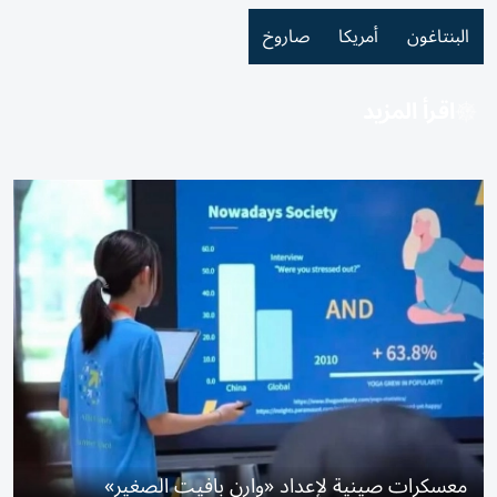
البنتاغون
أمريكا
صاروخ
اقرأ المزيد
معسكرات صينية لإعداد «وارن بافيت الصغير»