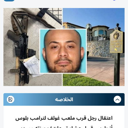
الخلاصه
اعتقال رجل قرب ملعب غولف لترامب بلوس