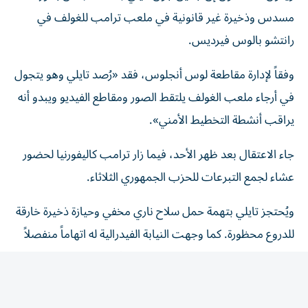
مسدس وذخيرة غير قانونية في ملعب ترامب للغولف في
رانتشو بالوس فيرديس.
وفقاً لإدارة مقاطعة لوس أنجلوس، فقد «رُصد تايلي وهو يتجول
في أرجاء ملعب الغولف يلتقط الصور ومقاطع الفيديو ويبدو أنه
يراقب أنشطة التخطيط الأمني».
جاء الاعتقال بعد ظهر الأحد، فيما زار ترامب كاليفورنيا لحضور
عشاء لجمع التبرعات للحزب الجمهوري الثلاثاء.
ويُحتجز تايلي بتهمة حمل سلاح ناري مخفي وحيازة ذخيرة خارقة
للدروع محظورة. كما وجهت النيابة الفيدرالية له اتهاماً منفصلاً
بحيازة بندقية غير مسجلة، وهي جريمة يُعاقب عليها بالسجن
لمدة تصل إلى 10 سنوات. ومن المقرر أن يمثل أمام المحكمة
الفيدرالية الخميس، حيث قد يدلي باعترافه.