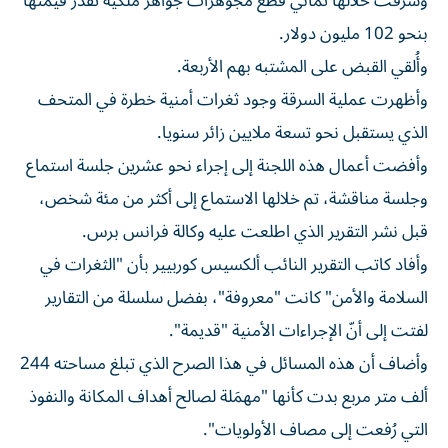
وسُرقت خلالها ثماني قطع مجوهرات جواهر ملكية تُقدّر قيمتها
بنحو 102 مليون دولار.
وأُلقي القبض على المشتبه بهم الأربعة.
وأظهرت عملية السرقة وجود ثغرات أمنية خطرة في المتحف
الذي يستقبل نحو تسعة ملايين زائر سنويا.
وأفضت أعمال هذه اللجنة إلى إجراء نحو عشرين جلسة استماع
وجلسة مناقشة، تم خلالها الاستماع إلى أكثر من مئة شخص،
قبل نشر التقرير الذي اطلعت عليه وكالة فرانس برس.
وأفاد كاتب التقرير النائب ألكسيس كوربيير بأن "الثغرات في
السلامة والأمن" كانت "معروفة"، بفضل سلسلة من التقارير
لفتت إلى أنّ الإجراءات الأمنية "قديمة".
وأضاف أن هذه المسائل في هذا الصرح الذي تبلغ مساحته 244
ألف متر مربع بدت كأنها "مهمَلة لصالح أهداف المكانة والنفوذ
التي رُفعت إلى مصاف الأولويات".