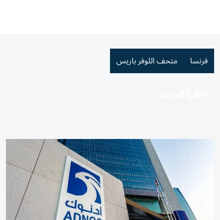
فرنسا
متحف اللوفر باريس
اقرأ المزيد