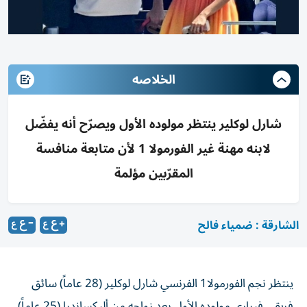
الخلاصه
شارل لوكلير ينتظر مولوده الأول ويصرّح أنه يفضّل
لابنه مهنة غير الفورمولا 1 لأن متابعة منافسة
المقرّبين مؤلمة
الشارقة : ضمياء فالح
ينتظر نجم الفورمولا1 الفرنسي شارل لوكلير (28 عاماً) سائق
فريقي فيراري مولوده الأول بعد زواجه من أليكساندرا (25 عاماً)