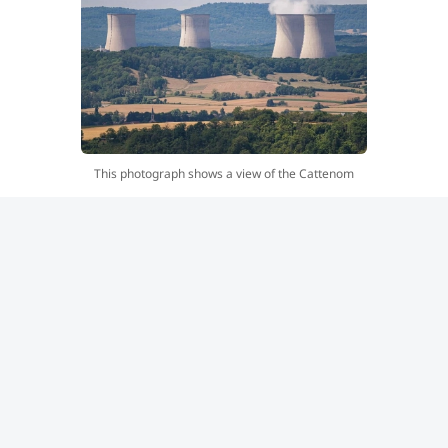
This photograph shows a view of the Cattenom
nuclear power plant of Cattenom from Contz-les-
Bains, northeastern France, on August 5, 2026.
One of the power station’s reactors was shut down
on August 3, 2026 as a precautionary measure due
to a drop in the flow of the Moselle and Meuse
rivers. (Photo by Jean-Christophe VERHAEGEN /
AFP)
وأظهرت صور نُشرت يوم الاثنين قيام البحرية الرومانية بتفجير