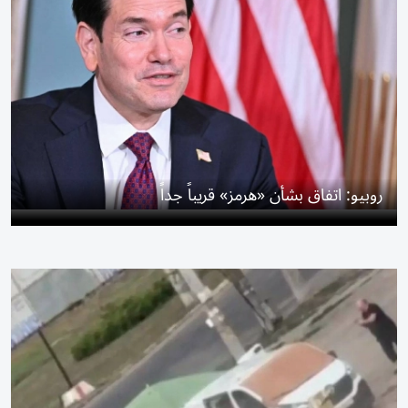
روبيو: اتفاق بشأن «هرمز» قريباً جداً