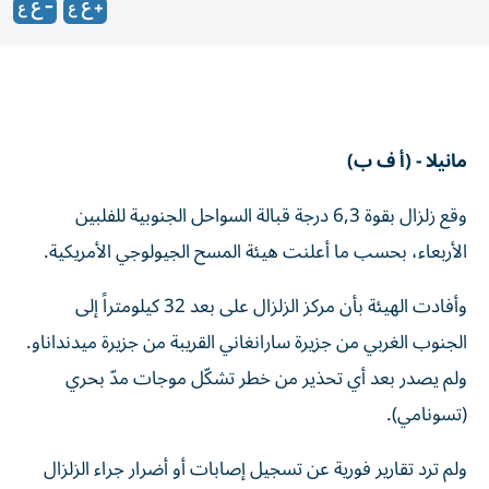
مانيلا - (أ ف ب)
وقع زلزال بقوة 6,3 درجة قبالة السواحل الجنوبية للفلبين
الأربعاء، بحسب ما أعلنت هيئة المسح الجيولوجي الأمريكية.
وأفادت الهيئة بأن مركز الزلزال على بعد 32 كيلومتراً إلى
الجنوب الغربي من جزيرة سارانغاني القريبة من جزيرة ميدنداناو.
ولم يصدر بعد أي تحذير من خطر تشكّل موجات مدّ بحري
(تسونامي).
ولم ترد تقارير فورية عن تسجيل إصابات أو أضرار جراء الزلزال
الذي وقع عند الساعة 12,14 (04,14 بتوقيت غرينتش).