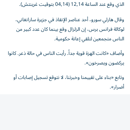
وقال هارلي سورو، أحد عناصر الإنقاذ في جزيرة سارانغاني،
لوكالة فرانس برس، إن الزلزال وقع بينما كان عدد كبير من
الناس متجمعين لتلقي إعانة حكومية.
وأضاف «كانت الهزة قوية جداً. رأيت الناس في حالة ذعر. كانوا
يركضون ويصرخون».
وتابع «بناء على تقييمنا وخبرتنا، لا نتوقع تسجيل إصابات أو
أضرار».
وذكر مركز التحذير من أمواج تسونامي في المحيط الهادئ أن
الزلزال الذي وقع الأربعاء كان على عمق 62 كيلومتراً.
ويأتي هذا الزلزال عقب هزة أرضية قوية ضربت جزيرة مينداناو
المجاورة في 8 حزيران/يونيو، تسببت بمقتل 76 شخصاً وأدت