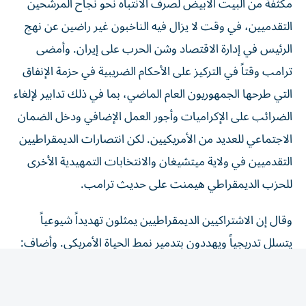
التقدميين، في ‌وقت لا يزال فيه الناخبون غير ‌راضين عن نهج
الرئيس في إدارة الاقتصاد وشن الحرب على إيران. وأمضى
ترامب وقتاً في التركيز على الأحكام الضريبية في حزمة الإنفاق
التي طرحها الجمهوريون العام الماضي، بما في ذلك تدابير لإلغاء
الضرائب ‌على الإكراميات وأجور العمل الإضافي ودخل الضمان
الاجتماعي للعديد من الأمريكيين. لكن انتصارات الديمقراطيين
التقدميين في ولاية ميتشيغان والانتخابات التمهيدية الأخرى
للحزب الديمقراطي هيمنت على حديث ترامب.
وقال إن الاشتراكيين الديمقراطيين يمثلون تهديداً شيوعياً
يتسلل تدريجياً ويهددون بتدمير نمط الحياة الأمريكي. وأضاف:
«أعتقد أنه التهديد الأكبر». ولا يُعرّف أي من المرشحين
الديمقراطيين الفائزين في ميتشيغان نفسه بأنه اشتراكي
ديمقراطي، لكن بعض المرشحين التقدميين الذين حققوا