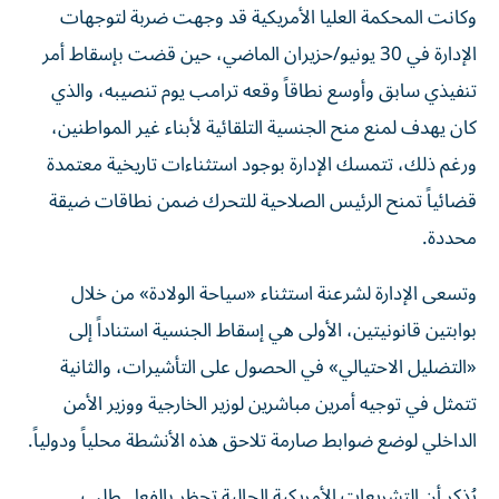
وكانت المحكمة العليا الأمريكية قد وجهت ضربة لتوجهات
الإدارة في 30 يونيو/حزيران الماضي، حين قضت بإسقاط أمر
تنفيذي سابق وأوسع نطاقاً وقعه ترامب يوم تنصيبه، والذي
كان يهدف لمنع منح الجنسية التلقائية لأبناء غير المواطنين،
ورغم ذلك، تتمسك الإدارة بوجود استثناءات تاريخية معتمدة
قضائياً تمنح الرئيس الصلاحية للتحرك ضمن نطاقات ضيقة
محددة.
وتسعى الإدارة لشرعنة استثناء «سياحة الولادة» من خلال
بوابتين قانونيتين، الأولى هي إسقاط الجنسية استناداً إلى
«التضليل الاحتيالي» في الحصول على التأشيرات، والثانية
تتمثل في توجيه أمرين مباشرين لوزير الخارجية ووزير الأمن
الداخلي لوضع ضوابط صارمة تلاحق هذه الأنشطة محلياً ودولياً.
يُذكر أن التشريعات الأمريكية الحالية تحظر بالفعل طلب