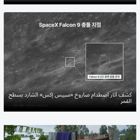
كشف آثار اصطدام صاروخ «سبيس إكس» الشارد بسطح
القمر