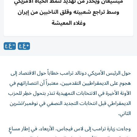
ميشيغان ويحذر من تهديد لنمط الحياة الأمريكي
وسط تراجع شعبيته وقلق الناخبين من إيران
وغلاء المعيشة
حول الرئيس الأمريكي دونالد ترامب خطاباً حول الاقتصاد إلى
هجوم على الديمقراطيين التقدميين، معتبراً أن انتصاراتهم في
الآونة الأخيرة في الانتخابات التمهيدية تنذر بتحول خطِر للحزب
‌الديمقراطي قبل انتخابات التجديد النصفي في نوفمبر/تشرين
الثاني.
وجاءت زيارة ترامب إلى لاس فيجاس، الأربعاء، في ​إطار مساعٍ
مكثفة من البيت الأبيض لصرف الانتباه نحو نجاح المرشحين