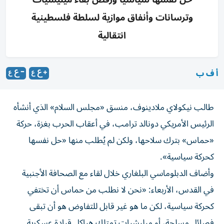
وترسانات وأنفاق موازية لسلطة فلسطينية
انتقالية
أ ف ب
طالب نيكولاي ملادينوف، منسق «مجلس السلام» الذي أنشأه
الرئيس الأمريكي دونالد ترامب، في أعقاب الحرب بغزة، حركة
«حماس» بترك سلاحها، ولكن لم يُطلب منها «حل نفسها
كحركة سياسية».
وأضاف الدبلوماسي البلغاري خلال لقاء مع الصحافة الأجنبية
في القدس، الأربعاء: «نحن لا نطلب من حماس أن تختفي
كحركة سياسية، لكن ما هو غير قابل للتفاوض هو أن تبقى
فصائل مسلحة، أو ميليشيات تمتلك هياكل قيادة عسكرية