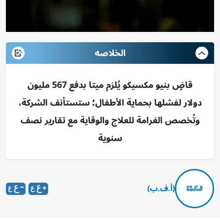
الخلاصه
قاضٍ بنيو مكسيكو يُلزم ميتا بدفع 567 مليون
دولار لفشلها بحماية الأطفال؛ ستستأنف الشركة،
وتُخصص الغرامة للعلاج والوقاية مع تقارير نصف
سنوية
(أ.ف.ب)