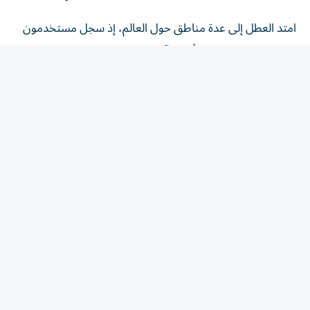
امتد العطل إلى عدة مناطق حول العالم، إذ سجل مستخدمون
في الولايات المتحدة وأوروبا آلاف البلاغات خلال فترة قصيرة،
بينما تصدرت دول الشرق الأوسط، قائمة المناطق الأكثر إبلاغاً
عن توقف الخدمة.
في المقابل، لم تتأثر خدمة واتساب بالعطل، إذ استمرت في
العمل بصورة طبيعية، دون تسجيل مؤشرات على وجود
اضطرابات مماثلة في خدمة المراسلة التابعة لشركة ميتا.
عودة تدريجية لخدمات فيسبوك
وإنستغرام
بدأت منصتا فيسبوك وإنستغرام في استعادة خدماتهما
تدريجياً، مع انخفاض أعداد البلاغات وتمكن المستخدمين من