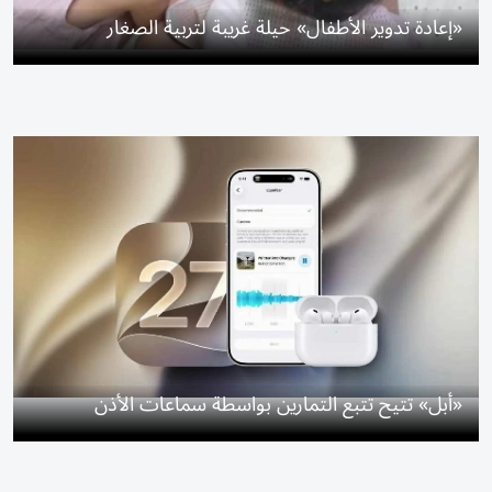
«إعادة تدوير الأطفال» حيلة غريبة لتربية الصغار
«أبل» تتيح تتبع التمارين بواسطة سماعات الأذن