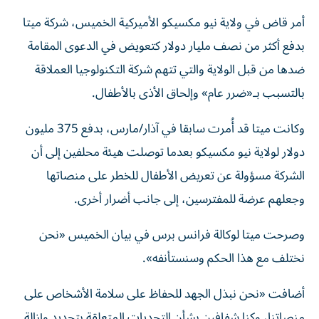
أمر قاض في ولاية نيو مكسيكو الأميركية الخميس، شركة ميتا
بدفع أكثر من نصف مليار دولار كتعويض في الدعوى المقامة
ضدها من قبل الولاية والتي تتهم شركة التكنولوجيا العملاقة
بالتسبب بـ«ضرر عام» وإلحاق الأذى بالأطفال.
وكانت ميتا قد أُمرت سابقا في آذار/مارس، بدفع 375 مليون
دولار لولاية نيو مكسيكو بعدما توصلت هيئة محلفين إلى أن
الشركة مسؤولة عن تعريض الأطفال للخطر على منصاتها
وجعلهم عرضة للمفترسين، إلى جانب أضرار أخرى.
وصرحت ميتا لوكالة فرانس برس في بيان الخميس «نحن
نختلف مع هذا الحكم وسنستأنفه».
أضافت «نحن نبذل الجهد للحفاظ على سلامة الأشخاص على
منصاتنا، وكنا شفافين بشأن التحديات المتعلقة بتحديد وإزالة