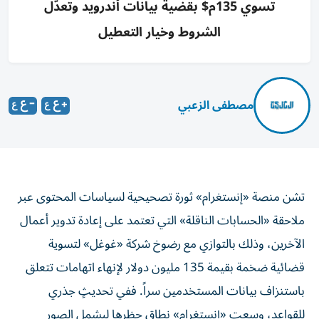
تسوي 135م$ بقضية بيانات أندرويد وتعدّل
الشروط وخيار التعطيل
مصطفى الزعبي
تشن منصة «إنستغرام» ثورة تصحيحية لسياسات المحتوى عبر
ملاحقة «الحسابات الناقلة» التي تعتمد على إعادة تدوير أعمال
الآخرين، وذلك بالتوازي مع رضوخ شركة «غوغل» لتسوية
قضائية ضخمة بقيمة 135 مليون دولار لإنهاء اتهامات تتعلق
باستنزاف بيانات المستخدمين سراً. ففي تحديثٍ جذري
للقواعد، وسعت «إنستغرام» نطاق حظرها ليشمل الصور