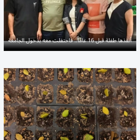
أنقذها طفلة قبل 16 عاماً.. فاحتفلت معه بدخول الجامعة