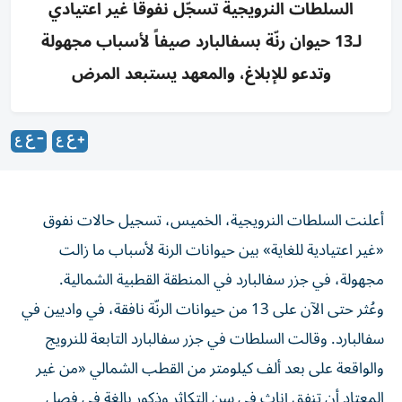
السلطات النرويجية تسجّل نفوقاً غير اعتيادي
لـ13 حيوان رنّة بسفالبارد صيفاً لأسباب مجهولة
وتدعو للإبلاغ، والمعهد يستبعد المرض
أعلنت السلطات النرويجية، الخميس، تسجيل حالات نفوق
«غير اعتيادية للغاية» بين حيوانات الرنة لأسباب ما زالت
مجهولة، في جزر سفالبارد في المنطقة القطبية الشمالية.
وعُثر حتى الآن على 13 من حيوانات الرنّة نافقة، في واديين في
سفالبارد. وقالت السلطات في جزر سفالبارد التابعة للنرويج
والواقعة على بعد ألف كيلومتر من القطب الشمالي «من غير
المعتاد أن تنفق إناث في سن التكاثر وذكور بالغة في فصل