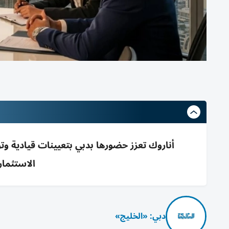
أناروك تعزز حضورها بدبي بتعيينات قيادية 
الاستثمار
دبي: «الخليج»