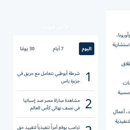
الأكثر قراءة
وروبا،
استشارية
اليوم
7 أيام
30 يومًا
لاق
1
شرطة أبوظبي تتعامل مع حريق في
جزيرة ياس
مات
ؤسسية
2
مشاهدة مباراة مصر ضد إسبانيا
في نصف نهائي كأس العالم
د، أعمال
لناشئات اليد 2026
تنفيذية
ترامب يوقع أمراً تنفيذياً لتقييد حق