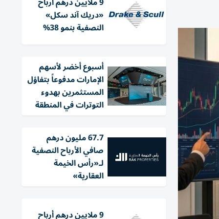
9 ملايين درهم أرباح
«دريك آند سكل»
النصفية بنمو 38%
أسبوع أخضر لأسهم
الإمارات مدفوعاً بتفاؤل
المستثمرين بهدوء
التوترات في المنطقة
67.7 مليون درهم
صافي الأرباح النصفية
لـ«رأس الخيمة
العقارية»
9 ملايين درهم أرباح