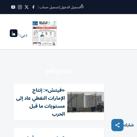
تسجيل الدخول
|
تسجيل حساب
دبي
--°
نرشح لكم
«فيتش»: إنتاج
الإمارات النفطي عاد إلى
مستويات ما قبل
الحرب
شارك