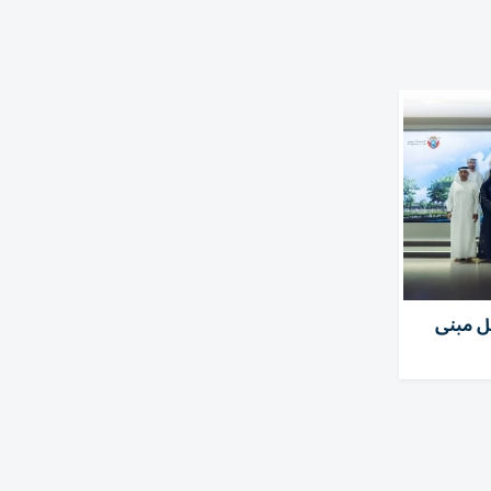
ل مبنى