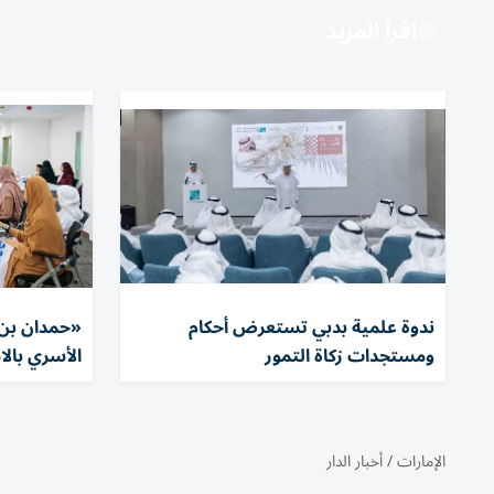
اقرأ المزيد
ندوة علمية بدبي تستعرض أحكام
«حمدان بن 
ومستجدات زكاة التمور
الأسري بال
الإمارات
/
أخبار الدار