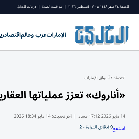
الجمعة ٢٤ صفر ١٤٤٨ ه - ٠٧ أغسطس ٢٠٢٦
|
مواقيت الصلاة
|
درجات الحرارة
الإمارات
عرب وعالم
اقتصاد
ري
اقتصاد
/
أسواق الإمارات
«أناروك» تعزز عملياتها العقار
14 مايو 2026 17:12 مساء
|
آخر تحديث:
14 مايو 18:34 2026
دقائق القراءة - 2
استمع