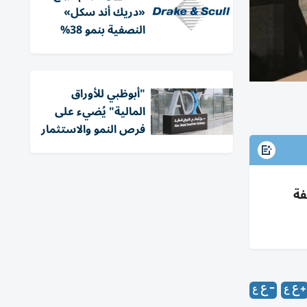
«دريك أند سكل»
النصفية بنمو 38%
"أبوظبي للأوراق
المالية" يُضيء على
فرص النمو والاستثمار
فة