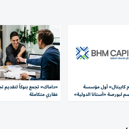
 كابيتال» أول مؤسسة
«داماك» تجمع بنوكاً لتقديم تج
ضم لبورصة «أستانا الدولية»
عقاري متكاملة