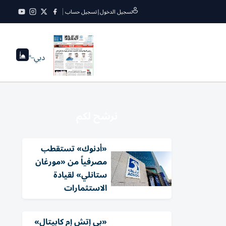
تسجيل الدخول
|
تسجيل حساب
دبي
--°
نرشح لكم
«أدنوك» تستقطب
مصرفياً من «مورغان
ستانلي» لقيادة
الاستثمارات
«بي إتش إم كابيتال»