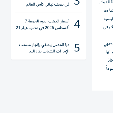
3
 العملاء
في نصف نهائي كأس العالم
نا مع
لناشئات اليد 2026
4
ئيسية
أسعار الذهب اليوم الجمعة 7
اء في
أغسطس 2026 في مصر.. عيار 21
يقترب من هذا الرقم
5
ل»دبي
دبا الحصن يحتفي بإنجاز منتخب
الإمارات للشباب لكرة اليد
اتها
خاذ
حاً