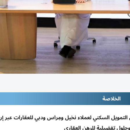
الخلاصة
لتمويل السكني لعملاء نخيل ومِراس ودبي للعقارات عبر إر
لول تفضيلية للرهن العقاري