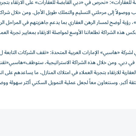
ة للعقارات»: «نحرص في «دبي القابضة للعقارات» على الارتقاء بتجربة
اسب ووصولاً إلى مرحلتي التسليم والتملك طويل الأجل. ومن خلال شراكت
رؤية أوضح لمسار الرهن العقاري بما يدعم جاهزيتهم في المراحل الر
كس هذه الشراكة تطلعاتنا الأوسع لمواصلة الارتقاء بمعايير تجربة العمل
ذي لشركة «هاسبي» الإمارات العربية المتحدة: «تقف الشركات التابعة 
ة في دبي. ومن خلال هذه الشراكة الاستراتيجية، ستوظف»هاسبي«تقني
ارية للارتقاء بتجربة العملاء في امتلاك المنازل، ما يساعدهم على ات
ثقة أكبر. وسنتعاون معاً لجعل عملية التمويل السكني أكثر سهولة ووضو