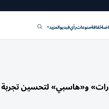
اضة
ثقافة
منوعات
رأي
فيديو
المزيد
قارات» و«هاسبي» لتحسين تجربة