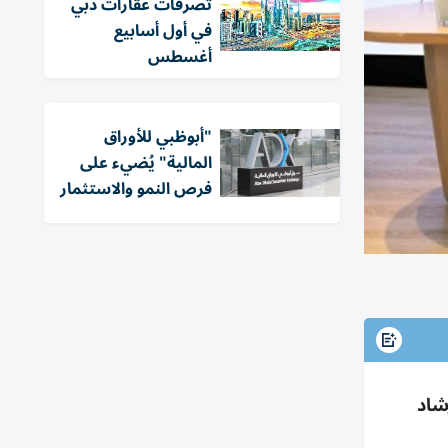
تصرفات عقارات دبي
في أول أسابيع
أغسطس
"أبوظبي للأوراق
المالية" يُضيء على
فرص النمو والاستثمار
شاد