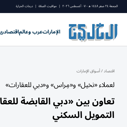
الجمعة ٢٤ صفر ١٤٤٨ ه - ٠٧ أغسطس ٢٠٢٦
|
مواقيت الصلاة
|
درجات الحرارة
الإمارات
عرب وعالم
اقتصاد
ري
اقتصاد
/
أسواق الإمارات
لعملاء «نخيل» و«مِراس» و«دبي للعقارات»
تعاون بين «دبي القابضة للع
التمويل السكني