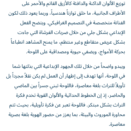
توزيع الألوان الداكنة والدافئة كالأزرق القاتم والأحمر على
الأطراف الجانبية، ما خلق توازناً هندسياً، وربما يعود ذلك لكون
الفنانة متخصصة في التصميم الغرافيكي. ويتضح الفعل
الإبداعي بشكل جلي من خلال ضربات الفرشاة التي جاءت
بشكل عريض متقاطع وغير منتظم، ما يمنح المشاهد انطباعاً
بحركة الأمواج، ويضفي حيوية ومصداقية على اللوحة.
ويبدو واضحاً من خلال تلك الجهود الإبداعية التي بذلتها شما
في اللوحة، أنها تهدف إلى إظهار أن العمل لم يكن نقلاً مجرداً بل
تأويلاً للتراث بلغة معاصرة، فاللوحة تبني جسراً بين الماضي
والحاضر، إذ إن الخطوط الحداثية والألوان القوية تخدم فكرة
التراث بشكل مبتكر. فاللوحة تعبر عن فكرة تأويلية، بحيث تتم
محاورة الموروث والبيئة، بما يعزز من حضور الهوية بلغة بصرية
معاصرة.