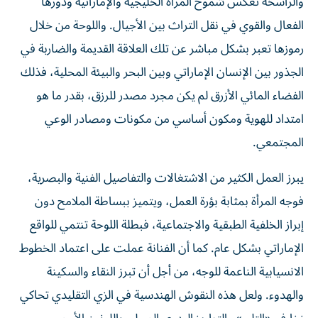
والراسخة تعكس شموخ المرأة الخليجية والإماراتية ودورها
الفعال والقوي في نقل التراث بين الأجيال. واللوحة من خلال
رموزها تعبر بشكل مباشر عن تلك العلاقة القديمة والضاربة في
الجذور بين الإنسان الإماراتي وبين البحر والبيئة المحلية، فذلك
الفضاء المائي الأزرق لم يكن مجرد مصدر للرزق، بقدر ما هو
امتداد للهوية ومكون أساسي من مكونات ومصادر الوعي
المجتمعي.
يبرز العمل الكثير من الاشتغالات والتفاصيل الفنية والبصرية،
فوجه المرأة بمثابة بؤرة العمل، ويتميز ببساطة الملامح دون
إبراز الخلفية الطبقية والاجتماعية، فبطلة اللوحة تنتمي للواقع
الإماراتي بشكل عام. كما أن الفنانة عملت على اعتماد الخطوط
الانسيابية الناعمة للوجه، من أجل أن تبرز النقاء والسكينة
والهدوء. ولعل هذه النقوش الهندسية في الزي التقليدي تحاكي