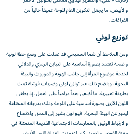
زخارف «التلي» والتطريز اليدوي المحلي باللونين الأحمر
والأبيض، ما يجعل التكوين العام للوحة عميقاً خالياً من
الفراغات.
توزيع لوني
ومن الملاحظ أن شما السميحي قد عملت على وضع خطة لونية
واضحة تعتمد بصورة أساسية على التباين الرمزي والدلالي
لخدمة موضوع المرأة إلى جانب الهوية والموروث والبيئة
البحرية، ويتضح ذلك عبر توازن لوني وضربات فرشاة تمت
بطريقة تعبيرية، ما أضفى بعداً درامياً على العمل، إذ يطغى
اللون الأزرق بصورة أساسية على اللوحة وذلك بدرجاته المختلفة
ليعبر عن البيئة البحرية، فهو لون يشير إلى العمق والاتساع
والارتباط الوثيق بالممارسات الاجتماعية القديمة المتمثلة في
مهنة الغوص والصيد، كما اعتمدت الفنانة اللون الأبيض