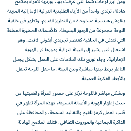
ومن أبرز لوحات شما التي عُرِفت بها، بورتريه لامرأة بملامح
هادئة، ترتدي واحداً من الأزياء التقليدية التراثية الإماراتية المزينة
بنقوش هندسية مستوحاة من التطريز القديم، وتظهر في خلفية
اللوحة مجموعة من الرموز البسيطة، كالأسماك الصغيرة المعلقة
التي تتدلى في الخلفية كعنصر تجريدي أيقوني لافت. وهو
اشتغال فني يشير إلى البيئة التراثية ودورها في الهوية
الإماراتية، وجاء توزيع تلك العلامات على العمل بشكل يجعل
الناظر يربط بينها مباشرة وبين البيئة، ما جعل اللوحة تحفل
بالأبعاد الفكرية العميقة.
وبشكل مباشر فاللوحة تركز على حضور المرأة وقضيتها من
حيث إظهار الهوية والأصالة النسوية، فهذه المرأة تظهر في
قلب العمل كرمز للقيم والتقاليد السمحة، والمحافظة على
الذاكرة الجماعية والموروث الثقافي، فتلك الملامح الهادئة