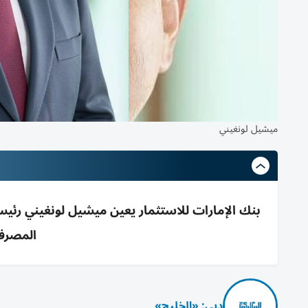
ميشيل لونغيني
بنك الإمارات للاستثمار يعين ميشيل لونغيني رئيساً 
المصرفي
دبي: «الخليج»