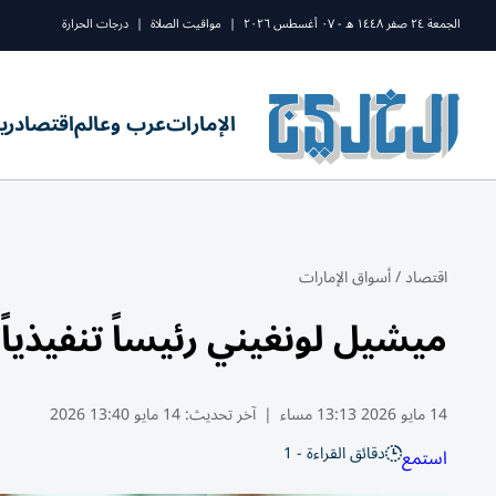
الجمعة ٢٤ صفر ١٤٤٨ ه - ٠٧ أغسطس ٢٠٢٦
|
مواقيت الصلاة
|
درجات الحرارة
الإمارات
عرب وعالم
اقتصاد
ري
اقتصاد
/
أسواق الإمارات
ميشيل لونغيني رئيساً تنفيذياً 
14 مايو 2026 13:13 مساء
|
آخر تحديث:
14 مايو 13:40 2026
دقائق القراءة - 1
استمع