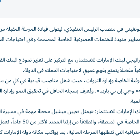
ونغيني في منصب الرئيس التنفيذي، ليتولى قيادة المرحلة المقبلة من
 معايير جديدة للخدمات المصرفية الخاصة المصممة وفق احتياجات الع
يجي لبنك الإمارات للاستثمار، مع التركيز على تعزيز نموذج البنك الق
 مفضلاً يتمتع بفهمٍ عميقٍ لاحتياجات العملاء في الدولة.
رفية الخاصة وإدارة الثروات، حيث شغل مناصب قيادية في كلٍ من ب
» و«بي إن بي باريبا». ويُعرف بسجله الحافل في تحقيق النمو وإدارة 
مية.
نك الإمارات للاستثمار: «يمثل تعيين ميشيل محطة مهمة في مسيرة ال
ويعكس طموحنا لمواصلة تطوير نموذج الخدمات المصرفية الخاصة في المنطقة، وانطلاقاً من
افية التي تتطلبها المرحلة الحالية، بما يواكب مكانة دولة الإمارات ك