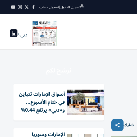
تسجيل الدخول
|
تسجيل حساب
دبي
--°
نرشح لكم
أسواق الإمارات تتباين
في ختام الأسبوع...
و«دبي» يرتفع 0.44%
شارك
الإمارات وسوريا