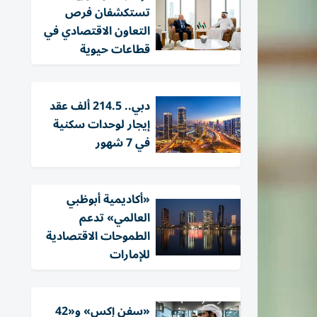
تستكشفان فرص
التعاون الاقتصادي في
قطاعات حيوية
دبي.. 214.5 ألف عقد
إيجار لوحدات سكنية
في 7 شهور
«أكاديمية أبوظبي
العالمي» تدعم
الطموحات الاقتصادية
للإمارات
«سفن إكس» و«42