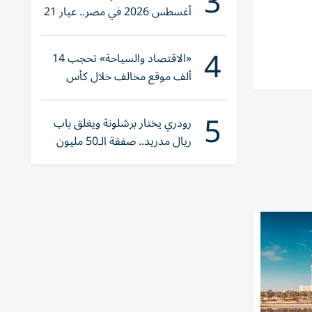
3
أغسطس 2026 في مصر.. عيار 21
يقترب من هذا الرقم
4
«الاقتصاد والسياحة» تحجب 14
ألف موقع مخالف خلال كأس
العالم 2026
5
رودري يختار برشلونة ويغلق باب
ريال مدريد.. صفقة الـ50 مليون
يورو تقترب