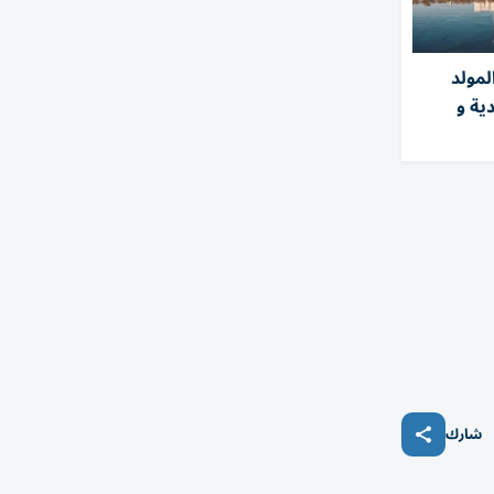
 المولد
ية و
شارك