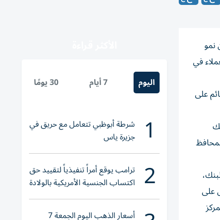
الأكثر قراءة
 نمو
ملاء في
اليوم
7 أيام
30 يومًا
ائم على
1
شرطة أبوظبي تتعامل مع حريق في
نك
جزيرة ياس
المحافظ
2
ترامب يوقع أمراً تنفيذياً لتقييد حق
بنك،
اكتساب الجنسية الأمريكية بالولادة
 إرثنا الممتد لأكثر من 50 عاماً، نعمل على
مركز
أسعار الذهب اليوم الجمعة 7