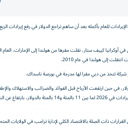
في أوكرانيا كييف ستار، نقلت مقرها من هولندا إلى الإمارات، العام 
قلت إلى هولندا في عام 2010.
ركة تتخذ من دبي مقرا لها مدرجة في بورصة ناسداك.
بالمئة إلى 517 مليون دولار. ورفعت فيون توقعاتها لنمو الإيرادات في 2026 لما بين 11 بالمئة و14 بالمئة بالدولار، ب
ن القرارات ذات الصلة بالاقتصاد الكلي لإدارة ترامب في الولايات المتح