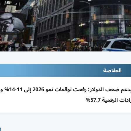
الخلاصة
إيرادات فيون +17% إلى 1.1 مليار$ بالربع الأول 
ادات الرقمية 57.7%