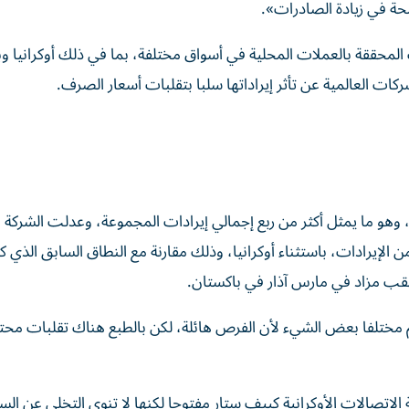
حة في زيادة الصادرات».
المحققة بالعملات المحلية في ​أسواق مختلفة، بما في ذلك أوكرانيا و
ات العالمية عن تأثر إيراداتها سلبا بتقلبات أسعار الصرف.
قمية 57.7 بالمئة إلى 303 ملايين دولار، وهو ما يمثل أكثر من ربع إجمالي إيرادات المجموعة، وعدلت ​الش
سمالي السنوي إلى ما بين 15 بالمئة و17 بالمئة ‌من الإيرادات، باستثناء أوكرانيا، وذلك مقارنة مع النطاق السابق 
م مختلفا بعض الشيء لأن ‌الفرص هائلة، لكن بالطبع هناك تقلبات محت
اتصالات الأوكرانية كييف ستار مفتوحا لكنها لا تنوي ​التخلي عن الس