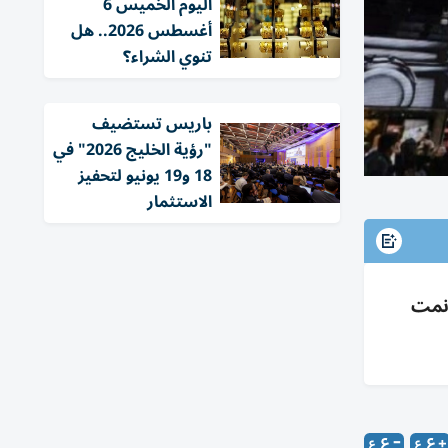
اليوم الخميس 6
أغسطس 2026.. هل
تنوي الشراء؟
باريس تستضيف
"رؤية الخليج 2026" في
18 و19 يونيو لتحفيز
الاستثمار
بدعم ضعف الدولار؛ رفعت توقعات نمو 2026 إلى 11-14% ونمت