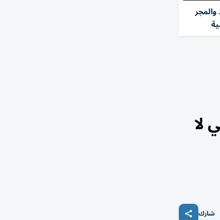
والمجر
ية
 لا
شارك