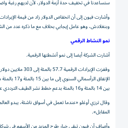
ستساعدنا في تخفيف حدة أزمة الدولار، لأن لديهم رغبة واض
وأشارت فيون إلى أن انخفاض الدولار زاد من قيمة الإيرادات 
وبنغلادش، وهو عامل ‌إيجابي بخلاف مع ما ذكره عدد من الشرك
نمو النشاط الرقمي
أشارت الشركة أيضا ⁠إلى نمو أنشطتها الرقمية.
وقفزت الإيرادات الر
الإنفاق ‌الرأ
بين 14 بالمئة و16 بالمئة بدعم خطط نشر الطيف الترددي عقب مزاد ‌في مارس آذار ‌في باكستان.
وقال ترزي أوغلو «عندما تعمل ⁠في أسواق ناشئة، يبدو العال
المقابل».
وأضاف أن فيون تبقي خيار طرح المزيد من الأسهم ⁠في شركة ال