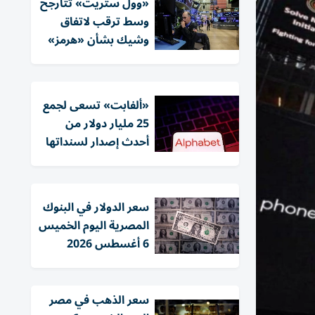
«وول ستريت» تتأرجح
وسط ترقب لاتفاق
وشيك بشأن «هرمز»
«ألفابت» تسعى لجمع
25 مليار دولار من
أحدث إصدار لسنداتها
سعر الدولار في البنوك
المصرية اليوم الخميس
6 أغسطس 2026
سعر الذهب في مصر