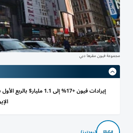
مجموعة فيون مقرها دبي
الإير
(رويترز)