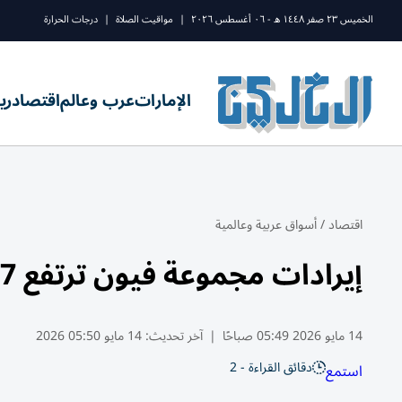
الخميس ٢٣ صفر ١٤٤٨ ه - ٠٦ أغسطس ٢٠٢٦
|
مواقيت الصلاة
|
درجات الحرارة
الإمارات
عرب وعالم
اقتصاد
ري
اقتصاد
/
أسواق عربية وعالمية
إيرادات مجموعة فيون ترتفع 17% إلى ⁠1.1 مليار دولار في الربع ​الأول
14 مايو 2026 05:49 صباحًا
|
آخر تحديث:
14 مايو 05:50 2026
دقائق القراءة - 2
استمع