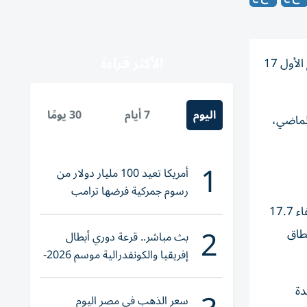
الأكثر قراءة
رفعت مجموعة فيون ومقرها دبي يوم الأربعاء توقعاتها لنمو الإيرادات للعام بأكمله بعد أن ساهم تراجع ‌الدولار في رفع إيرادات الربع الأول 17
اليوم
7 أيام
30 يومًا
الماضي،
1
أمريكا تعيد 100 مليار دولار من
رسوم جمركية فرضها ترامب
وارتفعت إيرادات مجموعة فيون الربع ​الأول إلى ⁠1.1 مليار دولار، في حين ارتفعت الأرباح قبل ‌الفوائد والضرائب والاستهلاك والإطفاء ‌17.7
2
ارتفاع ‌عن النطاق
بث مباشر.. قرعة دوري أبطال
إفريقيا والكونفدرالية موسم 2026-
2027
دة
سعر الذهب في مصر اليوم