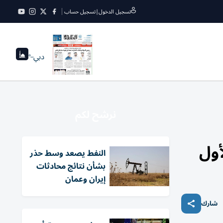
تسجيل الدخول
|
تسجيل حساب
دبي
--°
نرشح لكم
النفط يصعد وسط حذر
بشأن نتائج محادثات
إيران وعمان
شارك