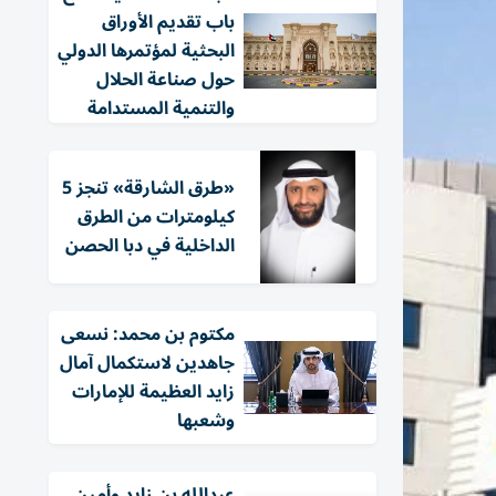
باب تقديم الأوراق
البحثية لمؤتمرها الدولي
حول صناعة الحلال
والتنمية المستدامة
«طرق الشارقة» تنجز 5
كيلومترات من الطرق
الداخلية في دبا الحصن
مكتوم بن محمد: نسعى
جاهدين لاستكمال آمال
زايد العظيمة للإمارات
وشعبها
عبدالله بن زايد وأمين