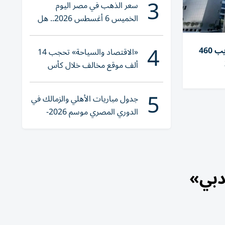
3
سعر الذهب في مصر اليوم
الخميس 6 أغسطس 2026.. هل
تنوي الشراء؟
4
جمارك دبـي تحبط محاولة تهريب 460
«الاقتصاد والسياحة» تحجب 14
ألف موقع مخالف خلال كأس
العالم 2026
5
جدول مباريات الأهلي والزمالك في
الدوري المصري موسم 2026-
2027
فوق 10100 نقطة و«دبي»