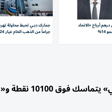
ون درهم أرباح «الاتحاد
 14%
جراماً من الذهب الخام عيار 24
تباين أسهم الإمارات.. «أبوظبي» يتماسك 