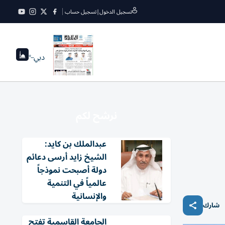
تسجيل الدخول
|
تسجيل حساب
دبي
--°
نرشح لكم
عبدالملك بن كايد:
الشيخ زايد أرسى دعائم
دولة أصبحت نموذجاً
عالمياً في التنمية
والإنسانية
شارك
الجامعة القاسمية تفتح