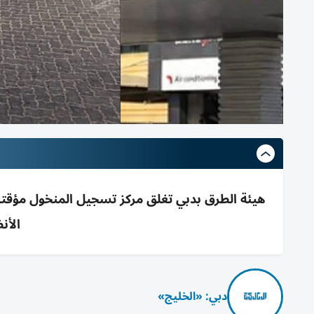
الأن
دبي: «الخليج»