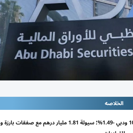
الخلاصه
تباين أسهم الإمارات: أبوظبي +0.09% فوق 10100 ودبي -1.49%؛ سيولة 1.81 مليار درهم مع ص