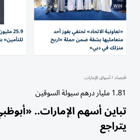
«تعاونية الاتحاد» تحتفي بفوز أحد
25.9 ملي
متعامليها بشقة ضمن حملة «اربح
للتأمين» بنمو
منزلك في دبي»
اقتصاد
/
أسواق الإمارات
1.81 مليار درهم سيولة السوقين
يتراجع