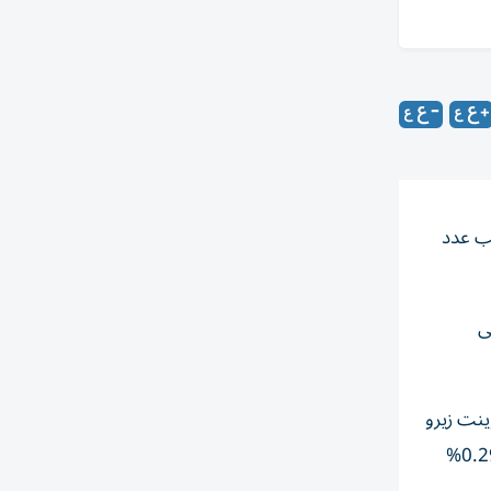
سب عدد
 هبط سوق دبي المالي بنسبة 1.49% إلى
لى 0.51 درهم، ومجموعة تو بوينت زيرو
1% إلى 2.02 درهم، وأدنوك للتوزيع 0.24% إلى 4.08 درهم، فيما هبط سهم الدار العقارية 2.37% إلى 7.80 درهم، وأدنوك للغاز 0.29%