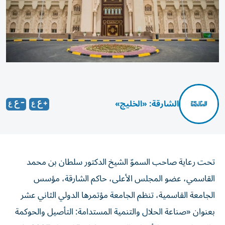
الشارقة: «الخليج»
تحت رعاية صاحب السموّ الشيخ الدكتور سلطان بن محمد
القاسمي، عضو المجلس الأعلى، حاكم الشارقة، مؤسس
الجامعة القاسمية، تنظم الجامعة مؤتمرها الدولي الثاني عشر
بعنوان «صناعة الحلال والتنمية المستدامة: التأصيل والحوكمة
والابتكار»، يومي الأربعاء والخميس، 14 و15 إبريل 2027، في