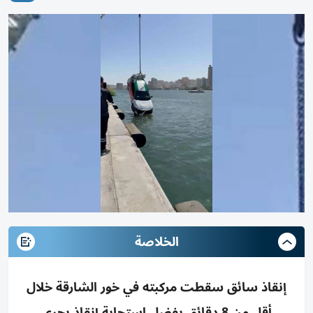
الخلاصة
إنقاذ سائق سقطت مركبته في خور الشارقة خلال
أقل من 8 دقائق بفضل استجابة إنقاذ بحري