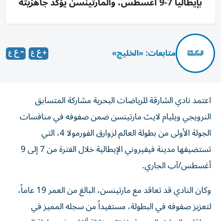
بإيطاليا 7-9 أغسطس، والمارتينسن يؤكد جاهزيته
متابعات: «الخليج»
اعتمد نادي الشارقة للرياضات البحرية مشاركة المتسابق
النرويجي ويليام لايث مارتينسن ضمن صفوفه في منافسات
الجولة الأولى من بطولة العالم لزوارق الفورمولا 4، التي
تستضيفها مدينة فيفيروني الإيطالية خلال الفترة من 7 إلى 9
أغسطس/آب الجاري.
وكان النادي قد تعاقد مع مارتينسن، البالغ من العمر 19 عاماً،
لتعزيز صفوفه في البطولة، مستفيداً من سجله المميز في