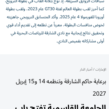
سباقات الزوارق السريعة، إذ توّج بثلاثة ألقاب في بطولة النرويج،
كما أحرز لقب بطولة العالم لفئة GT30 عام 2023، ولقب بطولة
أوروبا للفورمولا 4 عام 2025. وأكد المتسابق النرويجي جاهزيته
لخوض منافسات البطولة، معرباً عن تطلعه إلى تقديم أداء قوي
وتحقيق نتائج إيجابية مع نادي الشارقة للرياضات البحرية في
أولى مشاركاته بقميص النادي.
الإمارات
/
أخبار الدار
برعاية حاكم الشارقة وتنظمه 14 و15 إبريل
2027
الجامعة القاسمية تفتح باب