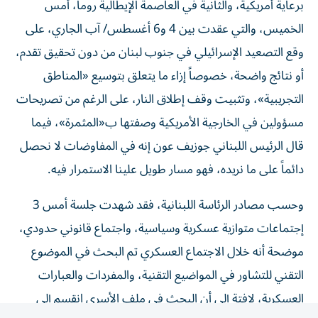
الخميس، والتي عقدت بين 4 و6 أغسطس/ آب الجاري، على
وقع التصعيد الإسرائيلي في جنوب لبنان من دون تحقيق تقدم،
أو نتائج واضحة، خصوصاً إزاء ما يتعلق بتوسيع «المناطق
التجريبية»، وتثبيت وقف إطلاق النار، على الرغم من تصريحات
مسؤولين في الخارجية الأمريكية وصفتها ب«المثمرة»، فيما
قال الرئيس اللبناني جوزيف عون إنه في المفاوضات لا نحصل
دائماً على ما نريده، فهو مسار طويل علينا الاستمرار فيه.
وحسب مصادر الرئاسة اللبنانية، فقد شهدت جلسة أمس 3
إجتماعات متوازية عسكرية وسياسية، واجتماع قانوني حدودي،
موضحة أنه خلال الاجتماع العسكري تم البحث في الموضوع
التقني للتشاور في المواضيع التقنية، والمفردات والعبارات
العسكرية، لافتة إلى أن البحث في ملف الأسرى انقسم إلى
شقين، الأول مسار القانون الدولي الذي يرعى الأسرى، والثاني