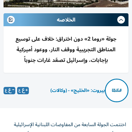
الخلاصه
جولة «روما 2» دون اختراق: خلاف على توسيع
المناطق التجريبية ووقف النار، ووعود أميركية
بإجابات، وإسرائيل تصعّد غارات جنوباً
بيروت: «الخليج» - (وكالات)
اختتمت الجولة السابعة من المفاوضات اللبنانية الإسرائيلية
برعاية أمريكية، والثانية في العاصمة الإيطالية روما، أمس