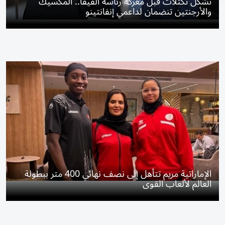
تشكل تكتلات قبل معركة رئاسة الفيفا.. المكسيك
والأرجنتين تنضمان لداعمي إنفانتينو
الإماراتية مريم تتأهل إلى نصف نهائي 400 متر ببطولة
العالم لألعاب القوى