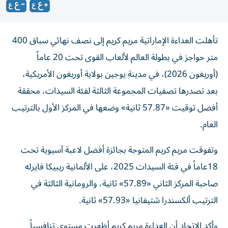
تأهلت العداءة الإماراتية مريم كريم إلى نصف نهائي سباق 400
متر حواجز في بطولة العالم لألعاب القوى تحت 20 عاماً
(أوريغون 2026)، في مدينة يوجين بولاية أوريغون الأمريكية،
بعد تصدرها تصفيات المجموعة الثالثة لفئة السيدات، محققة
أفضل توقيت «57.87 ثانية» وضعها في المركز الأول بالترتيب
العام.
وتفوقت مريم كريم المتوجة بجائزة أفضل لاعبة آسيوية تحت
18عاماً في فئة السيدات 2025، على الألمانية ريبيكا فايرله
صاحبة المركز الثاني «57.89» ثانية، والرومانية الثالثة في
الترتيب ألكسندرا شتيفانيا «57.93» ثانية.
وأكد الاتحاد أن العداءة مريم كريم أظهرت مستوى تنافسياً