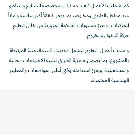
كما شملت الأعمال تنفيذ مسارات مخصصة للتسارع والتباطؤ
عند مداخل الطريق ومخارجه، بما يوفر انتقالاً أكثر سلاسة وأماناً
للمركبات، ويعزز مستويات السلامة المرورية من خلال تنظيم
حركة الدخول والخروج.
وامتدت أعمال التطوير لتشمل تحديث البنية التحتية المرتبطة
بالمشروع، بما يضمن جاهزية الطريق لتلبية الاحتياجات الحالية
والمستقبلية، ويعزز استدامته وفق أعلى المواصفات والمعايير
الهندسية المعتمدة.
ويشكل المشروع إضافة مهمة لمنظومة الطرق في مدينة كلباء،
إذ يسهم في تحسين الربط بين الأحياء والمرافق الحيوية،
ويختصر زمن الرحلات، ويوفر تجربـــة تنــقل أكــثر كفاءة
لمستخدمي الطريق، بما يدعم الحركة الاقتصادية والخدمية في
المدينة.