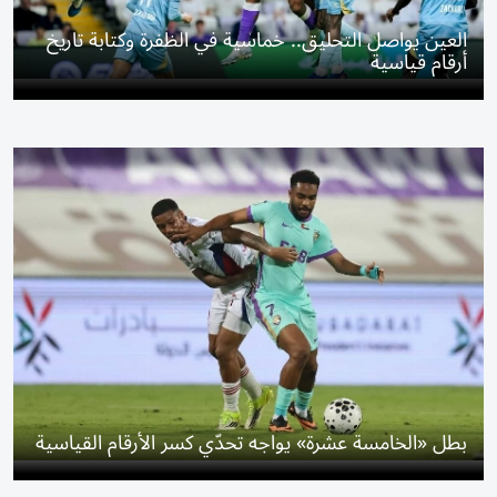
العين يواصل التحليق.. خماسية في الظفرة وكتابة تاريخ
أرقام قياسية
بطل «الخامسة عشرة» يواجه تحدّي كسر الأرقام القياسية