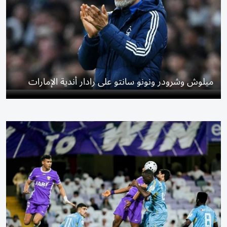
ميلوش وشرودر ونونو سانتو على رادار أندية الإمارات