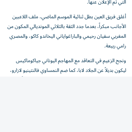
التي تم الإعلان عنها.
أغلق فريق العين بطل ثنائية الموسم الماضي، ملف اللاعبين
الأجانب مبكراً، بعدما جدد الثقة بالثلاثي المونديالي المكون من
المغربي سفيان رحيمي والباراغواياني اليخاندو كاكو، والمصري
رامي ربيعة.
ونجح الزعيم في التعاقد مع المهاجم اليوناني جياكوماكيس
ليكون بديلاً عن الجلاد لابا، كما ضم النمساوي فالنتينيو لازارو،
وإن لم يقيد الأخير حتى الآن في كشوفات الفريق رسمياً.
تجديد الرهان
أما شباب الأهلي، وصيف الموسم الماضي، فقد جدد الرهان
الهجومي على وجود النجم الإيراني سردار أزمون، ومعه مكوك