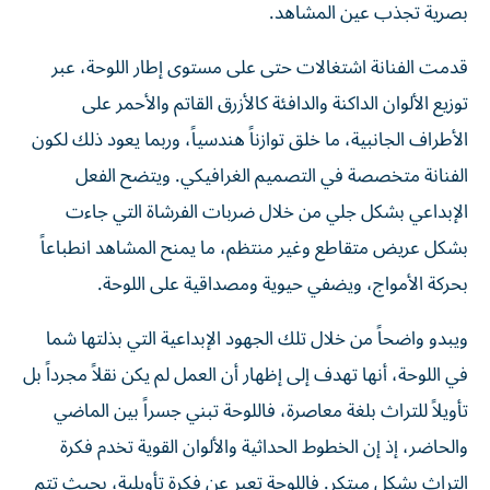
بصرية تجذب عين المشاهد.
قدمت الفنانة اشتغالات حتى على مستوى إطار اللوحة، عبر
توزيع الألوان الداكنة والدافئة كالأزرق القاتم والأحمر على
الأطراف الجانبية، ما خلق توازناً هندسياً، وربما يعود ذلك لكون
الفنانة متخصصة في التصميم الغرافيكي. ويتضح الفعل
الإبداعي بشكل جلي من خلال ضربات الفرشاة التي جاءت
بشكل عريض متقاطع وغير منتظم، ما يمنح المشاهد انطباعاً
بحركة الأمواج، ويضفي حيوية ومصداقية على اللوحة.
ويبدو واضحاً من خلال تلك الجهود الإبداعية التي بذلتها شما
في اللوحة، أنها تهدف إلى إظهار أن العمل لم يكن نقلاً مجرداً بل
تأويلاً للتراث بلغة معاصرة، فاللوحة تبني جسراً بين الماضي
والحاضر، إذ إن الخطوط الحداثية والألوان القوية تخدم فكرة
التراث بشكل مبتكر. فاللوحة تعبر عن فكرة تأويلية، بحيث تتم