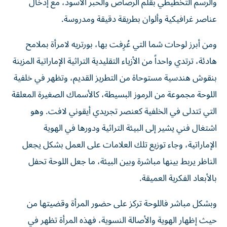
والرسم التخطيطي بقلم الرصاص والحبر الأسود، مع إدخال
عناصر غرافيكية وألوان بطريقة دقيقة ومدروسة.
ومن أبرز لوحات شما التي عُرِفت بها، بورتريه لامرأة بملامح
هادئة، ترتدي واحداً من الأزياء التقليدية التراثية الإماراتية المزينة
بنقوش هندسية مستوحاة من التطريز القديم، وتظهر في خلفية
اللوحة مجموعة من الرموز البسيطة، كالأسماك الصغيرة المعلقة
التي تتدلى في الخلفية كعنصر تجريدي أيقوني لافت. وهو
اشتغال فني يشير إلى البيئة التراثية ودورها في الهوية
الإماراتية، وجاء توزيع تلك العلامات على العمل بشكل يجعل
الناظر يربط بينها مباشرة وبين البيئة، ما جعل اللوحة تحفل
بالأبعاد الفكرية العميقة.
وبشكل مباشر فاللوحة تركز على حضور المرأة وقضيتها من
حيث إظهار الهوية والأصالة النسوية، فهذه المرأة تظهر في