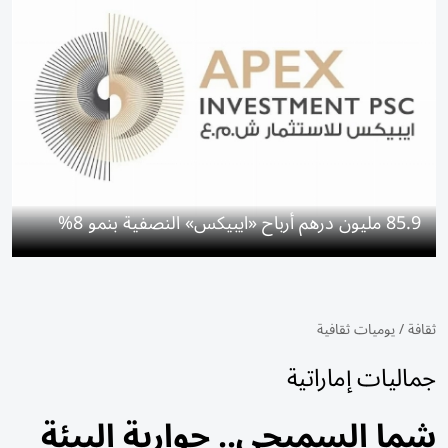
85.9 مليون درهم أرباح «ايبيكس» النصفية بنمو 8%
ثقافة
/
يوميات ثقافية
جماليات إماراتية
شما السميحي.. حوارية البيئة