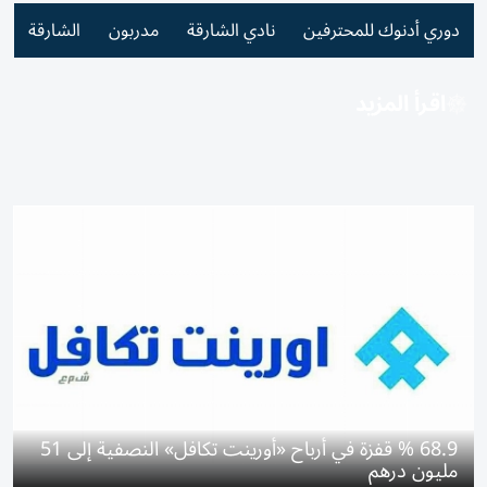
دوري أدنوك للمحترفين
نادي الشارقة
مدربون
الشارقة
اقرأ المزيد
68.9 % قفزة في أرباح «أورينت تكافل» النصفية إلى 51
مليون درهم