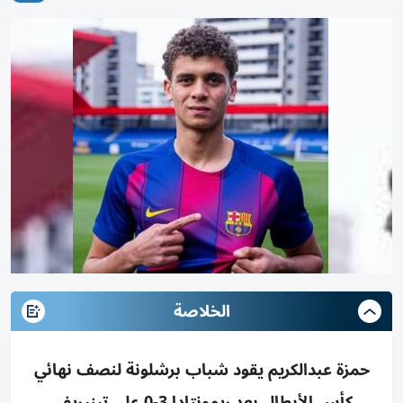
الخلاصة
حمزة عبدالكريم يقود شباب برشلونة لنصف نهائي
كأس الأبطال بعد ريمونتادا 3-0 على تينيريفي