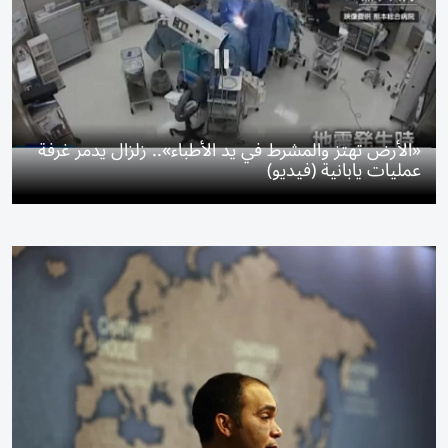
«الأرض تهتز والمشرط في يد الأطباء».. زلزال يدمر غرفة
عمليات يابانية (فيديو)