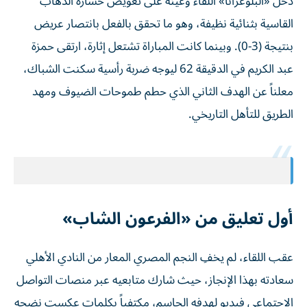
دخل «البلوغرانا» اللقاء وعينه على تعويض خسارة الذهاب
القاسية بثنائية نظيفة، وهو ما تحقق بالفعل بانتصار عريض
بنتيجة (3-0). وبينما كانت المباراة تشتعل إثارة، ارتقى حمزة
عبد الكريم في الدقيقة 62 ليوجه ضربة رأسية سكنت الشباك،
معلناً عن الهدف الثاني الذي حطم طموحات الضيوف ومهد
الطريق للتأهل التاريخي.
أول تعليق من «الفرعون الشاب»
عقب اللقاء، لم يخفِ النجم المصري المعار من النادي الأهلي
سعادته بهذا الإنجاز، حيث شارك متابعيه عبر منصات التواصل
الاجتماعي فيديو لهدفه الحاسم، مكتفياً بكلمات عكست نضجه