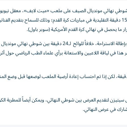
 بين شوطي نهائي مونديال الصيف على ملعب «ميت لايف»، معقل نيويو
جاينتس ونيويورك جيتس لكرة القدم الأمريكية، أطول من الـ15 دقيقة التقليدية في مباريات كرة القدم؛ وذلك للسماح بتقديم الفنا
ما يحصل في نهائي كرة القدم الأمريكية (سوبر باول).
وأبلغ فيفا شركاءه في البث التلفزيوني بخطته بعدما مهّد لها بإطالة الاستراحة، خلافاً للوائح لـ24 دقيقة بين شوطي ن
ا في لياقة اللاعبين والاستعانة برأي علماء الطب الرياضي حول أثر 
تد استعراض الفنانين بين شوطي السوبر باول عادة 15 دقيقة، لكن إذا تم احتساب إعادة أرضية الملعب لوضعها قبل وض
 سيتيزن لتقديم العرض بين شوطي النهائي، ويمكن أيضاً للمطربة الكو
تشارك في عرض النهائي.