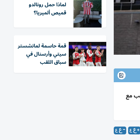
لماذا حمل رونالدو
قميص ألميريا؟
قمة حاسمة لمانشستر
سيتي وأرسنال في
سباق اللقب
ة على العشب مع