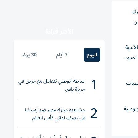
رك
نين
الأكثر قراءة
هائي مونديال الأندية
اليوم
7 أيام
30 يومًا
تمديد
1
شرطة أبوظبي تتعامل مع حريق في
ع المنصات
جزيرة ياس
2
لومبية
مشاهدة مباراة مصر ضد إسبانيا
في نصف نهائي كأس العالم
لناشئات اليد 2026