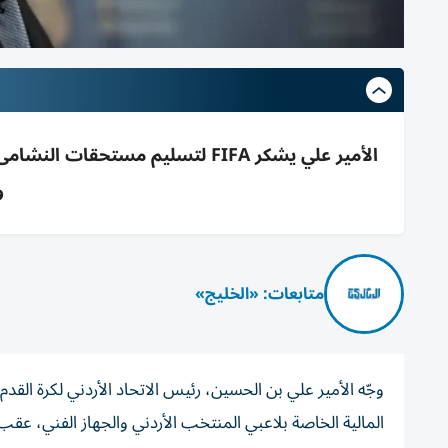
و
متابعات: «الخليج»