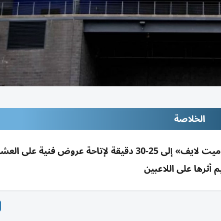
الخلاصة
فيفا يدرس تمديد استراحة نهائي المونديال في «ميت لايف» إلى 25-30 دقيقة لإتاحة عروض فني
م أثرها على اللاعبين