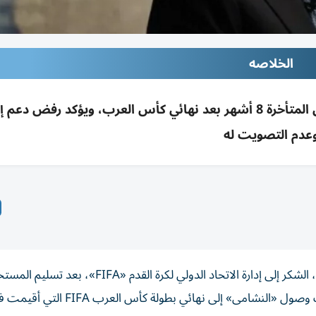
الخلاصه
الأمير علي يشكر FIFA لتسليم مستحقات النشامى المتأخرة 8 أشهر بعد نهائي كأس العرب، ويؤكد رفض
عدم التصويت له
وجّه الأمير علي بن الحسين، رئيس الاتحاد الأردني لكرة القدم، الشكر إلى إدارة الاتحاد الدولي لكرة القدم «A
المالية الخاصة بلاعبي المنتخب الأردني والجهاز الفني، عقب وصول «النشامى» إلى نه