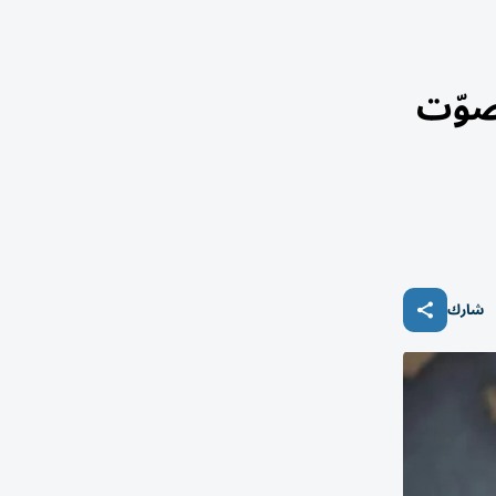
صوّت
شارك