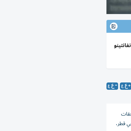
 دعم إنفانتينو
FIF»، بعد تسليم المستحقات
ائي بطولة كأس العرب FIFA التي أقيمت في قطر،