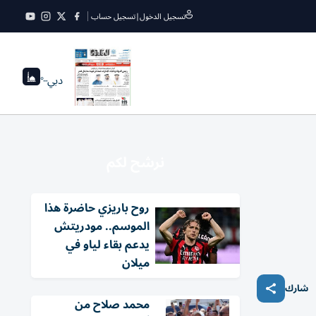
تسجيل الدخول
|
تسجيل حساب
دبي
--°
نرشح لكم
روح باريزي حاضرة هذا
الموسم.. مودريتش
يدعم بقاء لياو في
ميلان
شارك
محمد صلاح من