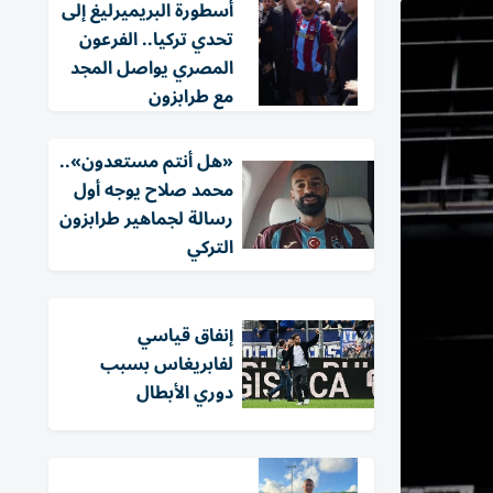
أسطورة البريميرليغ إلى
تحدي تركيا.. الفرعون
المصري يواصل المجد
مع طرابزون
«هل أنتم مستعدون»..
محمد صلاح يوجه أول
رسالة لجماهير طرابزون
التركي
إنفاق قياسي
لفابريغاس بسبب
دوري الأبطال