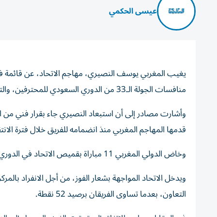
عيسى الحكمي
يغيب المغربي يوسف النصيري، مهاجم الاتحاد، عن قائمة ف
منافسات الجولة الـ33 من الدوري السعودي للمحترفين، والتي تنطلق بثلاث مواجهات حاسمة.
وأشارت مصادر إلى أن استبعاد النصيري جاء بقرار فني من ا
قدمها المهاجم المغربي منذ انضمامه للفريق خلال فترة الانتق
وخاض الدولي المغربي 11 مباراة بقميص الاتحاد في الدوري، سجل خلالها 5 أهداف، من دون أن يصنع أي هدف.
ويدخل الاتحاد المواجهة بشعار الفوز، من أجل الانفراد بالم
التعاون، بعدما تساوى الفريقان برصيد 52 نقطة.