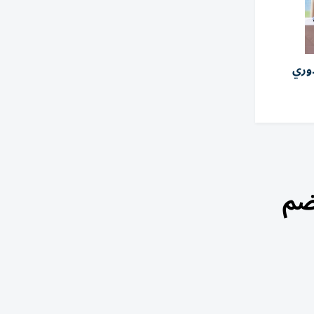
دوري
ضم