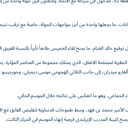
في المقابل، يطمح الاتفاق إلى تحقيق الفوز والوصول إلى النقطة 52، للدخول في شراكة مع الاتحاد والتعاون قبل جولة واحدة
ابات، ما يجعلها واحدة من أبرز مواجهات الجولة، خاصة مع ترقب نتيجة
قيع خالد الغنام، ما يمنح لقاء الخميس طابعاً ثأرياً بالنسبة للفريق ا
ة النظرية لمصلحة الاتفاق، الذي يمتلك مجموعة من العناصر المؤثرة، ي
لفارو ميدران، إلى جانب الثلاثي الهجومي موسى ديمبلي، وجورجينيو ف
داء الجماعي، وهو ما انعكس على نتائجه خلال الموسم الحالي.
 الأمير محمد بن فهد، وسط طموحات قدساوية لتقليص الفارق مع ال
يمنح كتيبة المدرب الإيرلندي فرصة إنهاء الموسم في المركز الثالث.