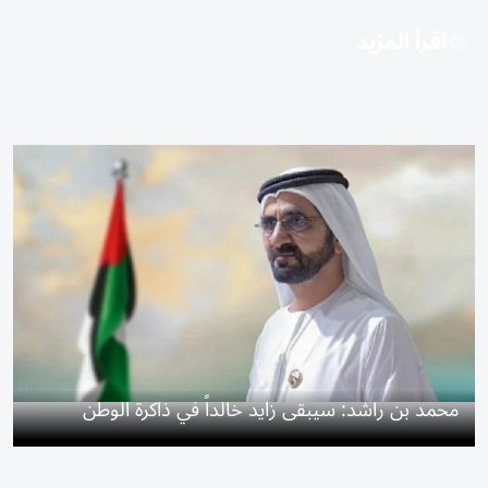
اقرأ المزيد
محمد بن راشد: سيبقى زايد خالداً في ذاكرة الوطن