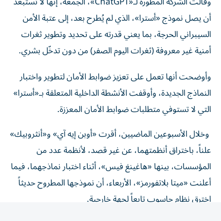
أن يصل نموذج «أسترا»، الذي لم يُطرح بعد، إلى عتبة الأمن
السيبراني الحرجة، بما يعني قدرته على تحديد وتطوير ثغرات
أمنية غير معروفة (ثغرات اليوم الصفر) من دون تدخّل بشري.
وأوضحت أنها تعمل على تعزيز ضوابط الأمان لتطوير واختبار
النماذج الجديدة، وأوقفت الأنشطة الداخلية المتعلقة بـ«أسترا»
التي لا تستوفي متطلبات ضوابط الأمان المعززة.
وخلال الأسبوعين الماضيين، أقرت «أوبن إيه آي» و«أنثروبيك»
علناً، باختراق أنظمتهما، عن غير قصد، لأنظمة عدد من
المؤسسات، بينها «هاغينغ فيس»، أثناء اختبار نماذجهما، فيما
أعلنت «ميتا بلاتفورمز»، الأربعاء، أن نموذجها المطروح حديثاً
اخترق نظام حاسوب تابعاً لجهة خارجية.
وتعد هذه الوقائع دليلاً جديداً على قدرة أنظمة الذكاء الاصطناعي