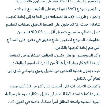
والجسور والمباني بدقة متناهية على مستوى «البكسل».
وما يميز نموذج (SAC) هو قدرته على التكيف مع البيئات
والمواد وظروف الإضاءة المختلفة دون الحاجة إلى إعادة تدريب
شاملة؛ حيث ركز الباحثون على الضبط الدقيق لطبقات التطبيع
داخل النظام، ما سمح بتعديل أقل من 0.05% فقط من
معلومات النموذج لتحقيق نتائج تتفوق في دقتها على النماذج
التي يتم إعادة تدريبها بالكامل.
وأكد البروفيسور بو هان تشين، المؤلف المشارك في الدراسة،
أن هذا الابتكار يوفر قدراً هائلاً من القدرة الحاسوبية والوقت،
حيث يحول عملية الفحص من تحليل يدوي وميداني شاق إلى
نظام آلي بالكامل.
وأظهرت الاختبارات التي أجريت على أكثر من 30 ألف صورة
متنوعة كفاءة استثنائية للنظام في تقليل التكاليف وجعل مراقبة
البنية التحتية واسعة النطاق أمراً ممكناً، خاصة في الدول ذات