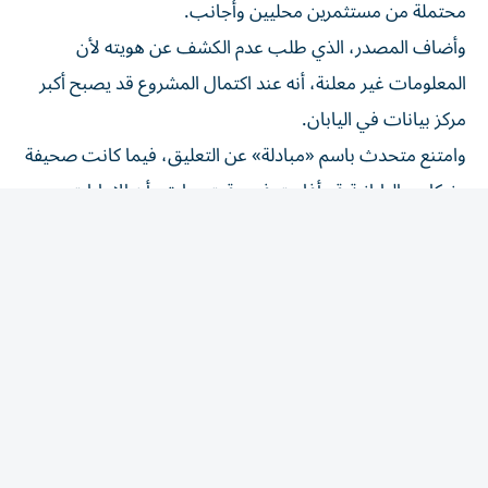
وأضاف المصدر، الذي طلب عدم الكشف عن هويته لأن
المعلومات غير معلنة، أنه عند اكتمال المشروع قد يصبح أكبر
مركز بيانات في اليابان.
وامتنع متحدث باسم «مبادلة» عن التعليق، فيما كانت صحيفة
«نيكاي» اليابانية قد أفادت في وقت سابق بأن الإمارات
تخطط لإنشاء مركز بيانات في محافظة أكيتا.
وبحسب المصدر، قد يصل إجمالي الاستثمارات المرتبطة
بالمشروع، بما في ذلك استثمارات الموردين والشركات التي قد
تؤسس عملياتها بالقرب من الموقع، إلى نحو تريليوني ين
ياباني، على أن يتولى اتحاد من الشركات اليابانية أعمال الإنشاء
والبنية التحتية المرتبطة بالمشروع.
وتأتي هذه الخطوة في وقت تتزايد فيه أهمية اليابان لدى
المستثمرين العالميين باعتبارها سوقاً مستقرة نسبياً وبعيدة عن