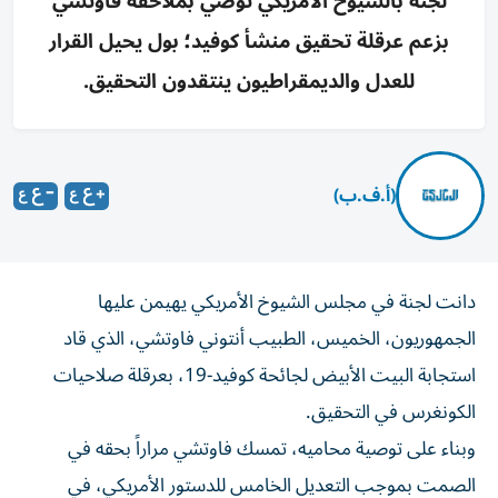
لجنة بالشيوخ الأمريكي توصي بملاحقة فاوتشي
بزعم عرقلة تحقيق منشأ كوفيد؛ بول يحيل القرار
للعدل والديمقراطيون ينتقدون التحقيق.
(أ.ف.ب)
دانت لجنة في مجلس الشيوخ الأمريكي يهيمن عليها
الجمهوريون، الخميس، الطبيب أنتوني فاوتشي، الذي قاد
استجابة البيت الأبيض لجائحة كوفيد-19، بعرقلة صلاحيات
الكونغرس في التحقيق.
وبناء على توصية محاميه، تمسك فاوتشي مراراً بحقه في
الصمت بموجب التعديل الخامس للدستور الأمريكي، في