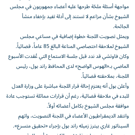
مواجهة أسئلة ملحّة طرحها عليه أعضاء جمهوريون في مجلس
الشيوخ بشأن مزاعم لا تستند إلى أدلة تفيد بإخفاء منشأ
الجائحة.
ويمثل تصويت اللجنة خطوة إضافية في مساعي مجلس
الشيوخ لملاحقة اختصاصي المناعة البالغ 85 عاماً، قضائياً.
وكان فاوتشي قد ندد قبل جلسة الاستماع التي عُقدت الأسبوع
الماضي بـ«الهوس الواضح» لدى المحافظ راند بول، رئيس
اللجنة، بملاحقته قضائياً.
وأعلن بول أنه يعتزم إحالة قرار اللجنة مباشرة على وزارة العدل
للبدء في ملاحقة قضائية، رغم أن قرارات مماثلة تستوجب عادة
موافقة مجلس الشيوخ بكامل أعضائه أولاً.
وانتقد الديمقراطيون الأعضاء في اللجنة التصويت، واتهم
السيناتور غاري بيترز زميله راند بول بإجراء «تحقيق متسرع».