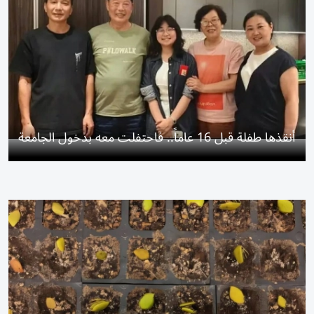
أنقذها طفلة قبل 16 عاماً.. فاحتفلت معه بدخول الجامعة