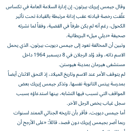
وقال جيمس إيريك بيرتون، إن إدارة السلامة العامة في تكساس
علّقت رخصة قيادته عقب إدانة مرتبطة بالقيادة تحت تأثير
الكحول، رغم أنه لم يكن طرفاً في القضية، وفقاً لما نشرته
صحيفة «ديلي ميل» البريطانية.
وتبين أن المخالفة تعود إلى جيمس ديويت بيرتون، الذي يحمل
الاسم ذاته، وقد وُلد الرجلان في 8 ديسمبر 1964 داخل
مستشفى هيرمان بمدينة هيوستن.
لم يتوقف الأمر عند الاسم وتاريخ الميلاد، إذ التحق الاثنان أيضاً
بمدرسة ييتس الثانوية نفسها. وتذكر جيمس إيريك بعض
المواقف التي تسبب فيها التشابه، بينها استدعاؤه بسبب
سجل غياب يخص الرجل الآخر.
أما جيمس ديويت، فأقر بأن تاريخه الجنائي الممتد لسنوات
ربما أضر بجيمس إيريك دون قصد، قائلاً: «على الأرجح أن