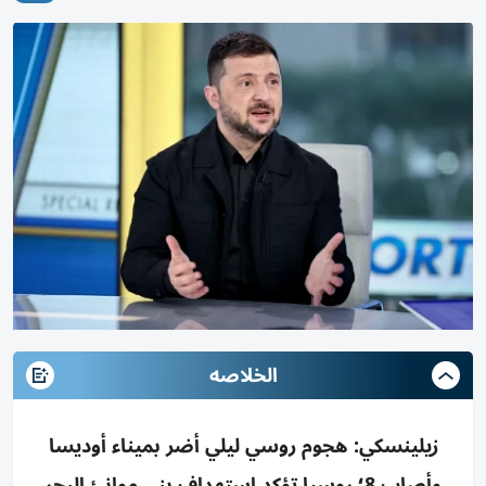
الخلاصه
زيلينسكي: هجوم روسي ليلي أضر بميناء أوديسا
وأصاب 8؛ روسيا تؤكد استهداف بنى موانئ البحر