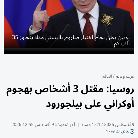
بوتين يعلن نجاح اختبار صاروخ باليستي مداه يتجاوز 35
ألف كم
عرب وعالم
/
العالم
روسيا: مقتل 3 أشخاص بهجوم
أوكراني على بيلجورود
9 أغسطس 2026 12:12 مساء
|
آخر تحديث:
9 أغسطس 12:55 2026
دقائق القراءة - 1