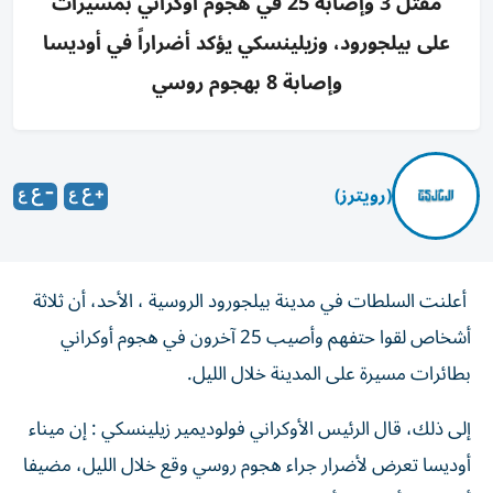
مقتل 3 وإصابة 25 في هجوم أوكراني بمسيرات
على بيلجورود، وزيلينسكي يؤكد أضراراً في أوديسا
وإصابة 8 بهجوم روسي
(رويترز)
​أعلنت ⁠السلطات ‌في مدينة ‌بيلجورود الروسية ، الأحد، ⁠أن ثلاثة
أشخاص لقوا ​حتفهم وأصيب ‌25 آخرون ⁠في هجوم أوكراني
بطائرات ​مسيرة ‌على ‌المدينة ‌خلال ‌الليل.
إلى ذلك، قال الرئيس ⁠الأوكراني فولوديمير زيلينسكي : إن ميناء
‌أوديسا تعرض ⁠لأضرار جراء هجوم روسي وقع خلال الليل، مضيفا