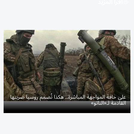
اقرأ المزيد
على حافة المواجهة المباشرة.. هكذا تُصمم روسيا ضربتها
القادمة لـ«الناتو»