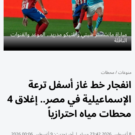
مباراة مانشستر سيتي وأتلتيكو مدريد.. الموعد والقنوات
الناقلة
منوعات
/
محطات
انفجار خط غاز أسفل ترعة
الإسماعيلية في مصر.. إغلاق 4
محطات مياه احترازياً
8 أغسطس 2026 23:42 مساء
|
آخر تحديث:
9 أغسطس 00:06 2026