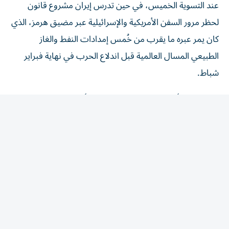
لحظر ⁠مرور السفن الأمريكية والإسرائيلية عبر مضيق هرمز، الذي
كان يمر عبره ما يقرب من خُمس إمدادات النفط والغاز
الطبيعي المسال العالمية قبل اندلاع الحرب في نهاية فبراير
شباط.
وتراجعت الأسعار في وقت سابق من الأسبوع مع تزايد
احتمالات التوصل إلى حل للصراع الدائر، لكن خام برنت
القياسي اخترق حاجز 80 دولارا في ​الجلسة الماضية بعد
انخفاضه إلى ما دون هذا المستوى للمرة الأولى ‌منذ 13 يوليو
تموز.
وقال تيم واترر كبير محللي السوق لدى كيه.سي.إم تريد
«شهدت الأسواق بالفعل ترتيبا واحدا على الأقل لم يدم طويلا
في وقت سابق من ⁠هذا العام، لذا تظل الثقة متدنية في أن يعيد