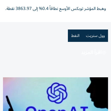
وهبط المؤشر توبكس الأوسع نطاقاً 0.4% إلى 3863.97 نقطة.
وول ستريت
النفط
اقرأ المزيد