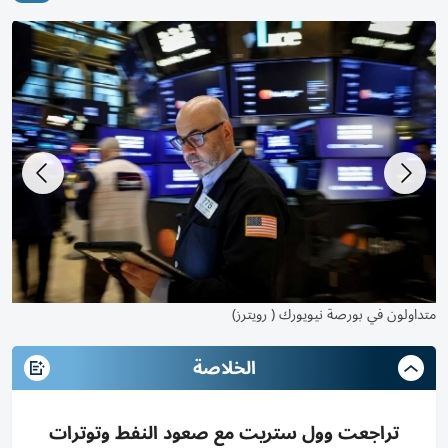
متداولون في بورصة نيويورك ( أ.ف.ب)
متد
الخلاصة
تراجعت وول ستريت مع صعود النفط وتوترات