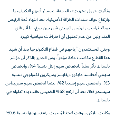
وتأثرت «وول ستريت»، الجمعة، بخسائر أسهم التكنولوجيا
وارتفاع عوائد سندات الخزانة الأمريكية، بعد انتهاء قمة الرئيس
دونالد ترامب والرئيس الصيني شي جين بينغ، ما أثار قلق
المتداولين من عدم تحقيق أي اختراقات سياسية كبيرة.
وجنى المستثمرون أرباحهم في قطاع التكنولوجيا بعد أن شهد
هذا القطاع مكاسب حادة مؤخراً. ومن الجدير بالذكر أن مؤشر
ناسداك تأثر سلباً بانخفاض سهم إنتل بنسبة 4%، وانخفاض
سهمي أدفانسد مايكرو ديفايسز ومايكرون تكنولوجي بنسبة
3%. وانخفض سهم إنفيديا 2%، بينما انخفض سهم سيريبراس
سيستمز 3%، بعد أن ارتفع 68% الخميس عقب بدء تداوله في
ناسداك.
وكانت مايكروسوفت استثناءً، حيث ارتفع سهمها بنسبة 0.6%