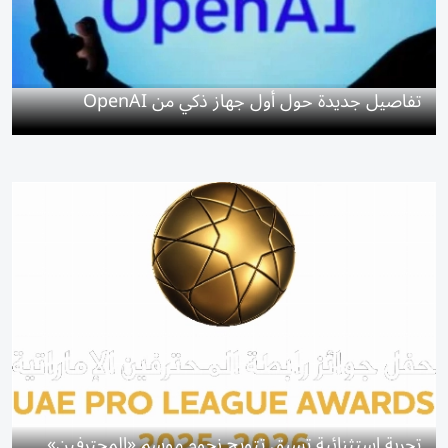
تفاصيل جديدة حول أول جهاز ذكي من OpenAI
تجربة استثنائية تسبق تتويج نجوم موسم «المحترفين»