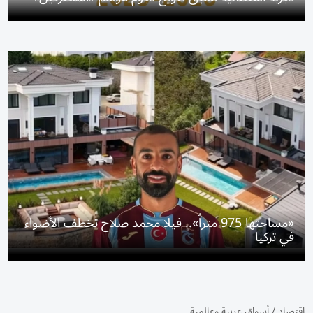
«مساحتها 975 متراً».. فيلا محمد صلاح تخطف الأضواء
في تركيا
اقتصاد
/
أسواق عربية وعالمية