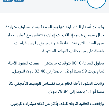
واصلت أسعار النفط ارتفاعها يوم الجمعة وسط مخاوف متزايدة
حيال مضيق هرمز، إذ اقترحت إيران، بالتعاون مع عُمان، حظر
مرور السفن التي تعد ‌معادية عبر المضيق وفرض غرامات
باهظة على من يخالف القواعد المقترحة.
بحلول الساعة ​0010 ⁠بتوقيت جرينتش، ارتفعت العقود الآجلة
لخام برنت 99 سنتا ‌أو 1.2 بالمئة إلى 83.48 ‌دولار للبرميل.
وزادت العقود الآجلة لخام غرب تكساس الوسيط الأمريكي 85
سنتا أو 1.1 بالمئة إلى 78.84 دولار.
وارتفعت العقود الآجلة للنفط بأكثر من ثلاثة ‌دولارات للبرميل
عند التسوية الخميس، في حين تدرس إيران مشروع قانون