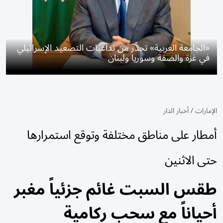
«الجامعة العربية» تحذّر من تداعيات التصعيد الإسرائيلي
في غزة والضفة وسوريا ولبنان
الإمارات
/
أخبار الدار
أمطار على مناطق مختلفة وتوقع استمرارها
حتى الاثنين
طقس السبت غائم جزئياً مغبر
أحياناً مع سحب ركامية