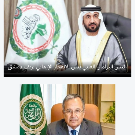
رئيس البرلمان العربي يدين الانفجار الإرهابي بريف دمشق