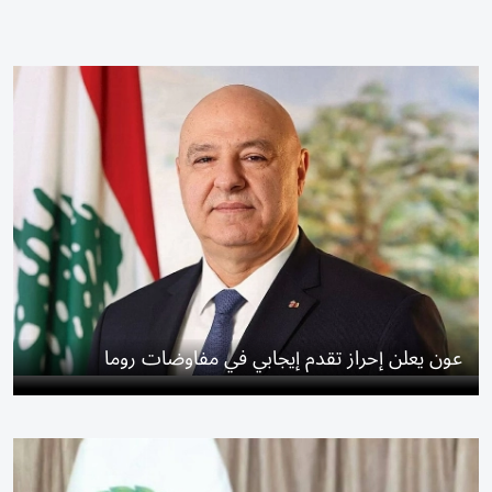
عون يعلن إحراز تقدم إيجابي في مفاوضات روما