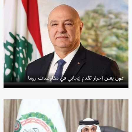
عون يعلن إحراز تقدم إيجابي في مفاوضات روما