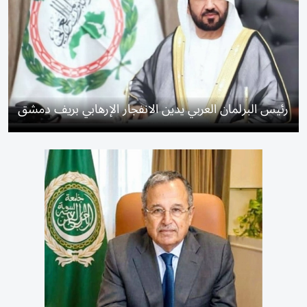
رئيس البرلمان العربي يدين الانفجار الإرهابي بريف دمشق