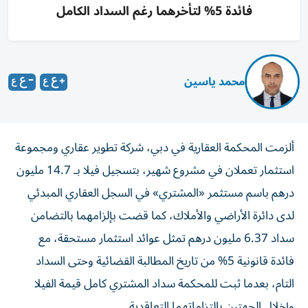
فائدة 5% لتأخرهما رغم السداد الكامل
محمد ياسين
ألزمت المحكمة العقارية في دبي، شركة تطوير عقاري ومجموعة
استثمار تعملان في مشروع شهير، بتسجيل فيلا بـ 14.7 مليون
درهم باسم مستثمر «المشتري» في السجل العقاري المبدئي
لدى دائرة الأراضي والأملاك، كما قضت بإلزامهما بالتضامن
سداد 6.37 مليون درهم تمثل عوائد استثمار مستحقة، مع
فائدة قانونية 5% من تاريخ المطالبة القضائية وحتى السداد
التام، بعدما ثبت للمحكمة سداد المشتري كامل قيمة الفيلا
وإخلال الجهتين بالتزاماتهما التعاقدية.