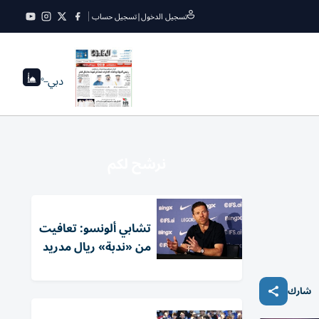
تسجيل الدخول
|
تسجيل حساب
دبي
--°
نرشح لكم
تشابي ألونسو: تعافيت
من «ندبة» ريال مدريد
شارك