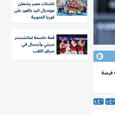
ناشئات مصر يشعلن
مونديال اليد بالفوز على
كوريا الجنوبية
قمة حاسمة لمانشستر
سيتي وأرسنال في
سباق اللقب
اته وإتاحة فرصة