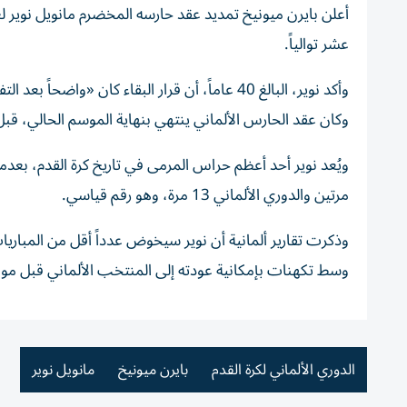
عشر توالياً.
وأكد نوير، البالغ 40 عاماً، أن قرار البقاء كان «و
وكان عقد الحارس الألماني ينتهي بنهاية الموسم الحالي، قبل
مرتين والدوري الألماني 13 مرة، وهو رقم قياسي.
وذكرت تقارير ألمانية أن نوير سيخوض عدداً أقل من المباري
وسط تكهنات بإمكانية عودته إلى المنتخب الألماني قبل مونديال 2026 رغم اعتزاله الدولي عقب كأس أور
الدوري الألماني لكرة القدم
بايرن ميونيخ
مانويل نوير