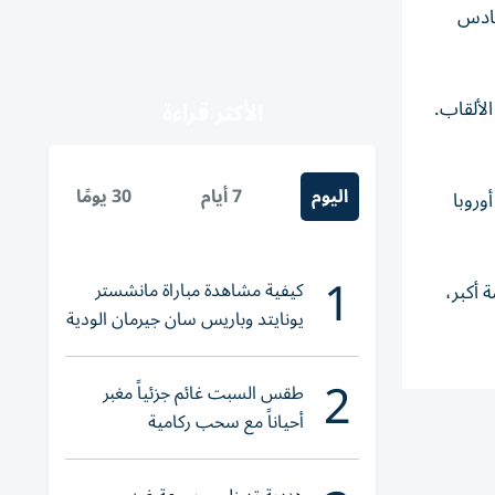
للموسم السادس
ع الألقاب.
الأكثر قراءة
اليوم
7 أيام
30 يومًا
ي أبطال أوروبا
1
كيفية مشاهدة مباراة مانشستر
 أكبر،
يونايتد وباريس سان جيرمان الودية
والقنوات الناقلة
2
طقس السبت غائم جزئياً مغبر
أحياناً مع سحب ركامية