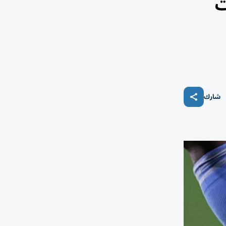
ت
شارك