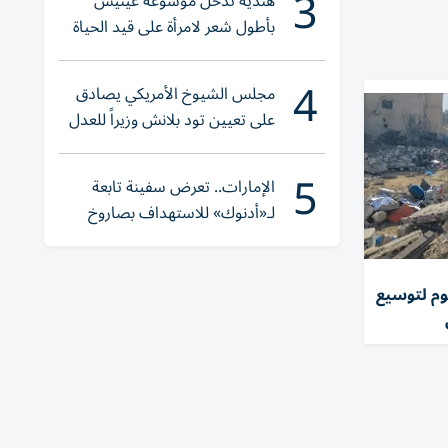
3
هندية تدخل موسوعة غينيس
بأطول شعر لامرأة على قيد الحياة
4
مجلس الشيوخ الأمريكي يصادق
على تعيين تود بلانش وزيراً للعدل
5
الإمارات.. تعرض سفينة تابعة
لـ«أدنوك» للاستهداف بصاروخ
أثناء عبورها «هرمز»
طلق اليوم لتوسيع