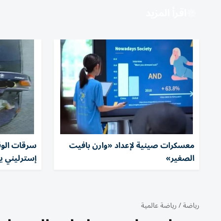
اقرأ المزيد
معسكرات صينية لإعداد «وارن بافيت
الصغير»
إسترليني يو
رياضة
/
رياضة عالمية