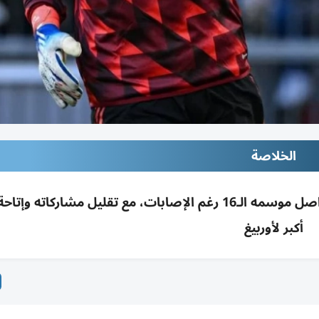
الخلاصة
بايرن ميونيخ يمدد عقد مانويل نوير حتى 2027 ليواصل موسمه الـ16 رغم الإصابات، مع تقليل مشارك
أكبر لأوربيغ