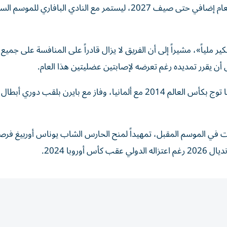
أعلن بايرن ميونيخ تمديد عقد حارسه المخضرم مانويل نوير لعام إضافي حتى صيف 2027، ليستمر مع النادي البافاري 
اضحاً بعد التفكير ملياً»، مشيراً إلى أن الفريق لا يزال قادراً على المنافسة على جمي
 أن يقرر تمديده رغم تعرضه لإصابتين عضليتين هذا العام.
ويُعد نوير أحد أعظم حراس المرمى في تاريخ كرة القدم، بعدما توج بكأس العالم 2014 مع ألمانيا، وفاز مع بايرن بلقب دور
ات في الموسم المقبل، تمهيداً لمنح الحارس الشاب يوناس أوربيغ فرصة
وبا 2024.