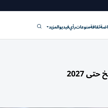
اضة
ثقافة
منوعات
رأي
فيديو
المزيد
تى 2027