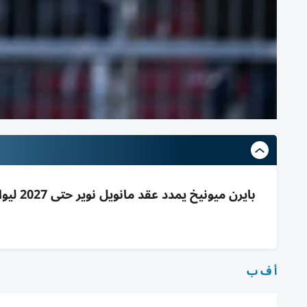
أ ف ب