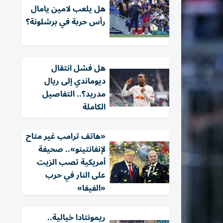
هل يلعب لامين يامال
رأس حربة في برشلونة؟
هل فشل انتقال
ديوماندي إلى ريال
مدريد؟.. التفاصيل
الكاملة
«هاتف ترامب غير متاح
لإنفانتينو».. صحيفة
أمريكية تصب الزيت
على النار في حرب
«الفيفا»
ريمونتادا خيالية..