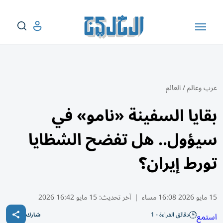
عرب وعالم
/
العالم
بقايا السفينة «نامو» في
سيؤول.. هل تفضح الشظايا
تورط إيران؟
15 مايو 2026 16:08 مساء
|
آخر تحديث:
15 مايو 16:42 2026
دقائق القراءة - 1
استمع
شارك