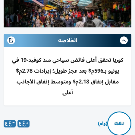
الخلاصه
كوريا تحقق أعلى فائض سياحي منذ كوفيد-19 في
يونيو بـ596م$ بعد عجز طويل؛ إيرادات 2.78م$
مقابل إنفاق 2.18م$ ومتوسط إنفاق الأجانب
أعلى
(وام)