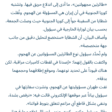
«طائرتين مجهولتين»، ما أدى إلى اندلاع حريق فيها. وتشتبه
كوريا الجنوبية في أن إيران هي المسؤولة عن الهجوم. ونُقلت
شظايا من السفينة جواً إلى كوريا الجنوبية حيث وصلت الجمعة،
بحسب بيان لوزارة الخارجية في سيؤول.
وأضاف البيان، أن الشظايا «ستخضع لتحليل دقيق من جانب
جهة متخصصة».
ولم تُحدّد سيؤول نوع الطائرتين المسؤولتين عن الهجوم،
واكتفت بالقول إنهما: «رُصدتا في لقطات كاميرات مراقبة، لكن
هناك قيوداً على تحديد نوعهما، وموقع إطلاقهما وحجمهما
بدقة».
نفت طهران مسؤوليتها عن الهجوم، ونشرت سفارتها في
سيؤول بياناً عبر موقعها الإلكتروني قالت فيه: «نرفض بشدة،
وننفي بشكل قاطع أي مزاعم تتعلق بتورط قواتنا».
وقال مسؤول حكومي كوري جنوبي لوسائل إعلام محلية هذا