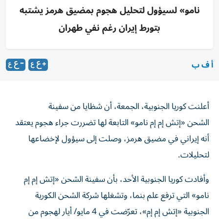
نامو» لسيؤول لتحليل هجوم بمضيق هرمز يشتبه
بتورط إيران رغم نفي طهران
أ ف ب
أعلنت كوريا الجنوبية، الجمعة، أن شظايا من سفينة
الشحن
«إتش إم إم نامو»
التابعة لها تضررت جراء هجوم يعتقد
أنه إيراني في
مضيق هرمز، وصلت إلى سيؤول لإخضاعها
لتحليلات.
وأفادت كوريا الجنوبية الأحد، بأن سفينة الشحن «إتش إم إم
نامو» التي ترفع علم بنما، وتشغلها شركة الشحن الكورية
الجنوبية «إتش إم إم»، تعرّضت في 4 مايو/ أيار لهجوم من