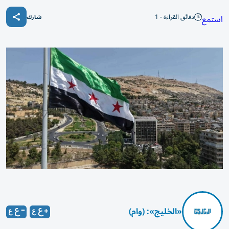
دقائق القراءة - 1
استمع
شارك
«الخليج»: (وام)