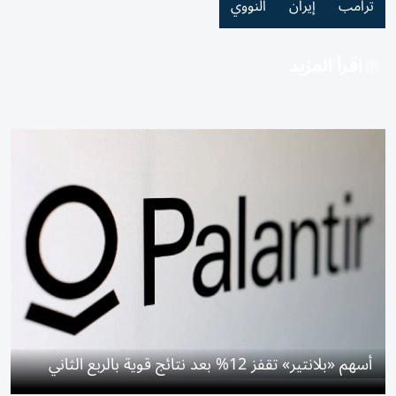
ترامب
إيران
النووي
اقرأ المزيد
أسهم «بلانتير» تقفز 12% بعد نتائج قوية بالربع الثاني