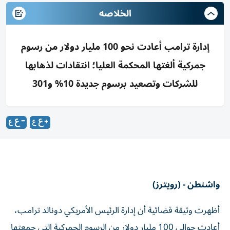
الخلاصه
إدارة ترامب أعادت نحو 100 مليار دولار من رسوم
جمركية ألغتها المحكمة العليا؛ انتقادات لذهابها
للشركات وتصعيد برسوم جديدة 10% و301
واشنطن - (رويترز)
أظهرت وثيقة قضائية أن إدارة الرئيس الأمريكي دونالد ترامب،
أعادت حوالي 100 مليار دولار من الرسوم ‌الجمركية التي جمعتها