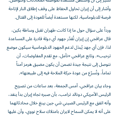
تشير إلى أن واشنطن مستعدة لمواصلة المحادثات والتواصل.
وأشار إلى أن إيران تحاول الحفاظ على وقف إطلاق النار لإتاحة
فرصة للدبلوماسية، لكنها مستعدة أيضاً للعودة ​إلى القتال.
ورداً على سؤال حول ما إذا كانت طهران تقبل وساطة بكين،
قال عراقجي إن إيران ‌تُقدّر جهود أي دولة قادرة على المساعدة
لذا، فإن أي جهد يُبذل لدعم الجهود الدبلوماسية سيكون موضع
ترحيب». وتابع عراقجي «نأمل، مع تقدم المفاوضات، ​أن
نتوصل إلى نتيجة جيدة تضمن أن يكون مضيق هرمز آمناً
تماماً، وتُسرّع من عودة حركة الملاحة فيه إلى طبيعتها».
وجاء بيان عراقجي، أمس الجمعة، بعد ساعات من تصريح
الرئيس الأمريكي دونالد ترامب، بأن صبره تجاه إيران بدأ ينفد،
وأنه اتفق مع الرئيس الصيني شي جين بينغ خلال محادثاتهما
على أنه لا يمكن السماح لايران بامتلاك سلاح نووي، وأن عليها