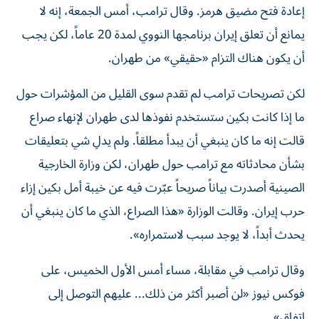
إعادة فتح مضيق هرمز. وقال ‌​ترامب، أمس الجمعة، ‌إنه لا
‌يمانع أن تعلق إيران ‌برنامجها النووي لمدة 20 عاماً، لكن يجب
أن يكون هناك التزام «حقيقي» من طهران.
لكن تصريحات ترامب لم تقدم سوى القليل من المؤشرات حول
ما إذا كانت بكين ستستخدم نفوذها لدى طهران لإنهاء صراع
قالت إنه ما كان ينبغي أن يبدأ ‌مطلقاً. ولم يدلِ شي بتعليقات
بشأن محادثاته مع ترامب حول طهران، لكن وزارة الخارجية
الصينية أصدرت بياناً صريحاً عبّرت فيه عن خيبة أمل بكين إزاء
حرب إيران. وقالت الوزارة «هذا الصراع، الذي ما كان ينبغي أن
يحدث أبداً، لا يوجد سبب لاستمراره».
وقال ترامب في مقابلة، مساء أمس الأول الخميس، على ​
فوكس نيوز «لن أصبر أكثر من ذلك... عليهم التوصل إلى
اتفاق».