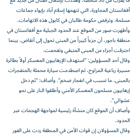
ما يقرب من 30 شخصاً، وهددت بإشعال القتال من ‌جديد مع
أفغانستان المجاورة، التي تتهمها إسلام أباد بإيواء جماعات
مسلحة. ⁠وترفض حكومة طالبان في كابول هذه الاتهامات.
وأظهرت صور من الموقع عند الحدود الجبلية مع أفغانستان في
منطقة باجور، أن جزءاً كبيراً من المبنى تحول إلى أنقاض، بينما
احترقت أجزاء من المبنى المتبقي وتفحمت.
وقال أحد المسؤولين: "استهدف الإرهابيون المعسكر أولاً بطائرة
مسيرة رباعية المراوح، ثم ​اصطدمت سيارة محملة بالمتفجرات
بالمبنى، ما تسبب في انفجار ‌ضخم". وأضاف: "ثم دخل
إرهابيون مسلحون المعسكر الأمني وأطلقوا النار على نحو
عشوائي".
وأضاف أن الموقع كان منشأة رئيسية لمواجهة الهجمات عبر
الحدود.
وقال المسؤولان ⁠إن قوات الأمن في المنطقة ردت على الفور