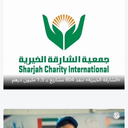
«الشارقة الخيرية» تنفذ 804 مشاريع بـ 1.3 مليون درهم