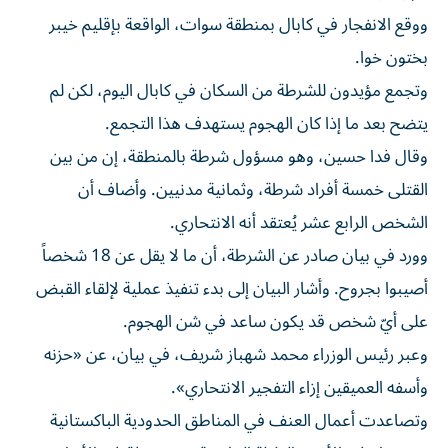
ووقع الانفجار ‌في كابال بمنطقة سوات، الواقعة بإقليم خيبر
⁠بختون خوا.
وتجمع مؤيدون للشرطة من السكان في كابال اليوم، لكن لم
يتضح بعد ما إذا كان الهجوم يستهدف هذا التجمع.
وقال فدا حسين، وهو مسؤول شرطة بالمنطقة، إن ​من بين
القتلى خمسة أفراد شرطة، وثمانية مدنيين. ‌وأضاف أن
الشخص الرابع عشر يُعتقد أنه الانتحاري.
وورد في بيان صادر عن ⁠الشرطة، أن ما لا يقل عن 18 شخصاً
أصيبوا بجروح. وأشار البيان إلى بدء تنفيذ عملية ​لإلقاء ‌القبض
على أيّ شخص قد يكون ساعد ‌في شن الهجوم.
وعبر رئيس الوزراء محمد شهباز شريف، في بيان، عن «حزنه
وأسفه العميقين إزاء التفجير ‌الانتحاري».
وتصاعدت أعمال ‌العنف في المناطق ⁠الحدودية الباكستانية
بنحو حاد في الأشهر ‌القليلة الماضية، مستهدفة في الأساس