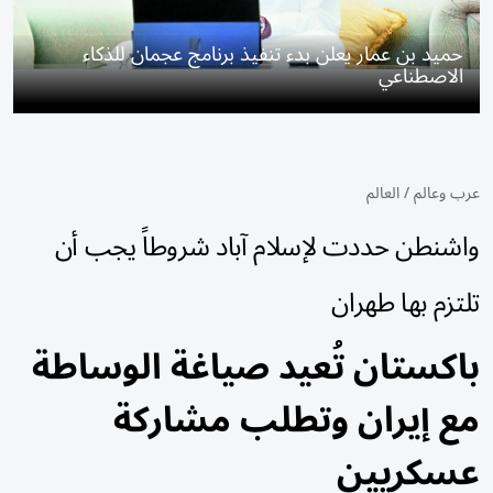
حميد بن عمار يعلن بدء تنفيذ برنامج عجمان للذكاء
الاصطناعي
عرب وعالم
/
العالم
واشنطن حددت لإسلام آباد شروطاً يجب أن
تلتزم بها طهران
باكستان تُعيد صياغة الوساطة
مع إيران وتطلب مشاركة
عسكريين