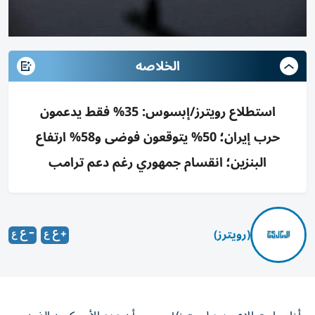
الخلاصه
استطلاع رويترز/إبسوس: 35% فقط يدعمون
حرب إيران؛ 50% يتوقعون فوضى و58% ارتفاع
البنزين؛ انقسام جمهوري رغم دعم ترامب
(رويترز)
أظهر استطلاع جديد لرويترز/إبسوس أن عدد الأمريكيين الذين