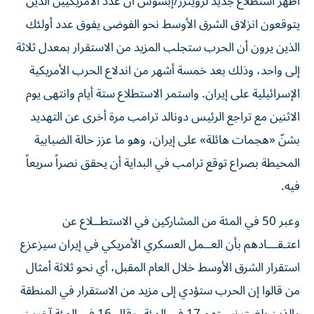
يتوقعون انزلاق الشرق الأوسط نحو الفوضى يفوق عدد أولئك
الذين يرون أن الحرب ستجلب المزيد من الاستقرار بمعدل ثلاثة
إلى واحد، وذلك بعد خمسة ‌أشهر من اندلاع الحرب الأمريكية
الإسرائيلية على إيران. واستمر الاستطلاع ستة أيام وانتهى يوم
الاثنين مع تراجع الرئيس دونالد ترامب مرة أخرى عن التهديد
بشنّ «هجمات هائلة» على إيران، ​وهو ما عزز حالة الضبابية
المحيطة بصراع توقع ترامب في البداية أن يحقق نصراً سريعاً
فيه.
وعبر 50 في المئة من المشاركين في الاستطــلاع عن
اعتـقـــادهم بأن العــمل ‌العسكري الأمريكي في إيران سيزعزع
استقرار الشرق الأوسط ‌خلال العام المقبل، أي نحو ثلاثة أمثال
من قالوا إن الحرب ستؤدي إلى مزيد من الاستقرار في المنطقة
والذين بلغت نسبتهم 17 في المئة. وقال 16 في المئة آخرون