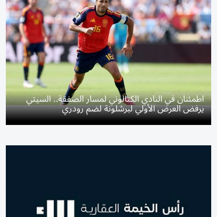
اطمئنان في النادي الكتالوني لمسار الصفقة.. السيتي
يرفض العرض الأولي لبرشلونة لضم رودري