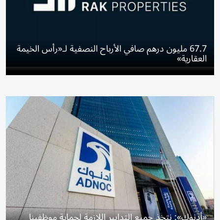
67.7 مليون درهم صافي الأرباح النصفية لـ«رأس الخيمة
العقارية»
«أدنوك»: نتخذ جميع التدابير اللازمة لحماية موظفينا