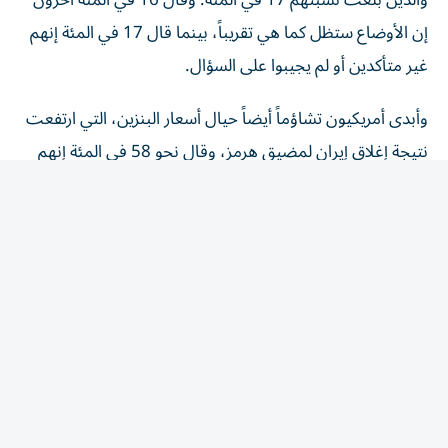
إن الأوضاع ستظل كما هي تقريباً، بينما قال 17 في المئة إنهم
غير متأكدين أو لم يجيبوا على السؤال.
وأبدى أمريكيون تشاؤماً أيضاً حيال أسعار البنزين، التي ارتفعت
نتيجة إغلاق إيران لمضيق هرمز، وقال نحو 58 في المئة إنهم
يتوقعون أن تزداد أسعار البنزين سوءاً، بينما توقع 15 في المئة
فقط تحسنَّها.
وعلى الرغم من التأييد العام لترامب بين الجمهوريين فقد
انقسموا بشدة حول كيفية سير الحرب. ويوافق 80 في المئة من
الجمهوريين على أداء ترامب كرئيس، ويؤيد 66 في المئة تعامله
مع إيران. لكن 41 في المئة،​أي أقل من النصف، يعتقدون أن
الاستقرار في الشرق الأوسط سيتحسن خلال العام المقبل.
وجرى استطلاع رويترز/إبسوس عبر الإنترنت وجمع ردوداً من