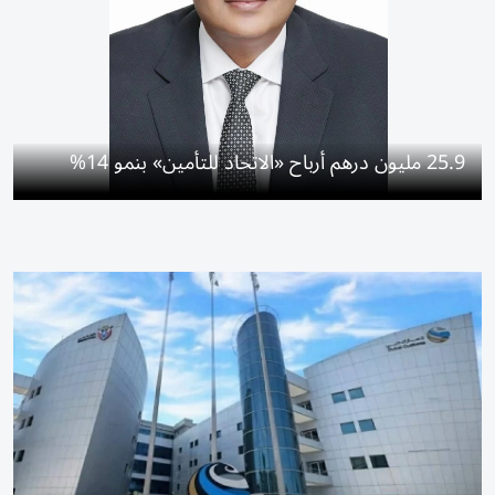
25.9 مليون درهم أرباح «الاتحاد للتأمين» بنمو 14%